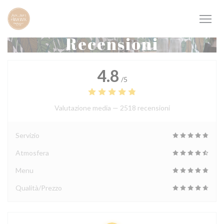
Personalizzazione delle tue scelte sui cookie
Recensioni
4.8
/5
Valutazione media —
2518 recensioni
Servizio
Atmosfera
Menu
Qualità/Prezzo