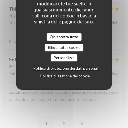
modificare le tue scelte in
Thierry
B
qualsiasi momento cliccando
sull'icona del cookie in basso a
2026-06-11
- 19:30 - Ospiti 2
sinistra delle pagine del sito.
Servizio
:
5
/5
Atmosfera
:
4
/5
Cucina
:
5
/5
Qualità / Prezzo
:
4
/5
Ok, accetta tutto
Repas savoureux et original . Accueil très sympa .
Rifiuta tutti i cookie
Personalizza
Sébastien
B
2026-06-11
- 12:00 - Ospiti 2
Politica di protezione dei dati personali
Servizio
:
5
/5
Atmosfera
:
5
/5
Cucina
:
5
/5
Qualità / Prezzo
:
5
/5
Politica di gestione dei cookie
La cuisine est délicieuse, l’accueil chaleureux et professionnel
et le cadre agréable, le tout pour un prix contenu
1
2
3