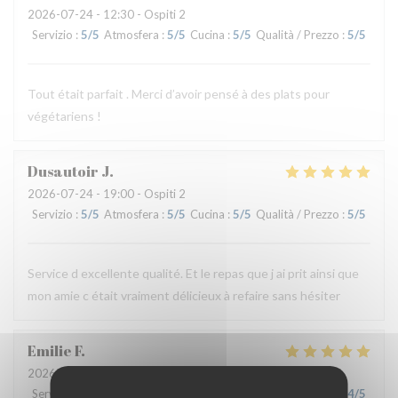
2026-07-24
- 12:30 - Ospiti 2
Servizio
:
5
/5
Atmosfera
:
5
/5
Cucina
:
5
/5
Qualità / Prezzo
:
5
/5
Tout était parfait . Merci d’avoir pensé à des plats pour
végétariens !
Dusautoir
J
2026-07-24
- 19:00 - Ospiti 2
Servizio
:
5
/5
Atmosfera
:
5
/5
Cucina
:
5
/5
Qualità / Prezzo
:
5
/5
Service d excellente qualité. Et le repas que j ai prit ainsi que
mon amie c était vraiment délicieux à refaire sans hésiter
Emilie
F
2026-07-24
- 12:30 - Ospiti 3
Servizio
:
5
/5
Atmosfera
:
5
/5
Cucina
:
5
/5
Qualità / Prezzo
:
4
/5