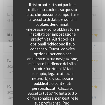
Il ristorante e i suoi partner
utilizzano cookies su questo
sito, che possono comportare
La cuisine est très bonne et le personnel est agréable. Rien à
la raccolta di dati personali. I
dire ! C'est toujours un bon moment.
cookies denominati
«necessari» sono obbligatori e
installati per impostazione
Marie
B
predefinita. Altri cookies
2026-07-21
- 19:30 - Ospiti 2
opzionali richiedono il tuo
Servizio
:
5
/5
Atmosfera
:
5
/5
Cucina
:
5
/5
Qualità / Prezzo
:
5
/5
consenso. Questi cookies
opzionali servono per
analizzare la tua navigazione,
B
misurare l'audience del sito,
2026-07-08
- 20:00 - Ospiti 4
fornire funzionalità (ad
Servizio
:
5
/5
Atmosfera
:
4
/5
Cucina
:
4
/5
Qualità / Prezzo
:
5
/5
esempio, legate ai social
network) o visualizzare
pubblicità o contenuti
R
personalizzati. Clicca su
2026-06-17
- 13:00 - Ospiti 3
'Accetta tutto', 'Rifiuta tutto'
o 'Personalizza' per gestire le
Servizio
:
4
/5
Atmosfera
:
4
/5
Cucina
:
5
/5
Qualità / Prezzo
:
5
/5
tue preferenze. Puoi