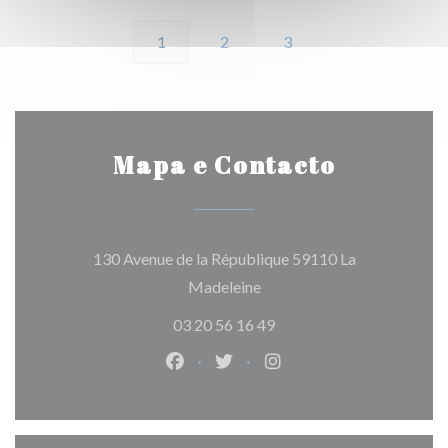
1
2
3
Mapa e Contacto
130 Avenue de la République 59110 La
((abre numa nova janela))
Madeleine
03 20 56 16 49
Facebook ((abre numa nova janela)
Twitter ((abre numa nova jan
Instagram ((abre numa 