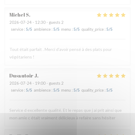
Michel
S
2026-07-24
- 12:30 - guests 2
service
:
5
/5
ambience
:
5
/5
menu
:
5
/5
quality_price
:
5
/5
Tout était parfait . Merci d’avoir pensé à des plats pour
végétariens !
Dusautoir
J
2026-07-24
- 19:00 - guests 2
service
:
5
/5
ambience
:
5
/5
menu
:
5
/5
quality_price
:
5
/5
Service d excellente qualité. Et le repas que j ai prit ainsi que
mon amie c était vraiment délicieux à refaire sans hésiter