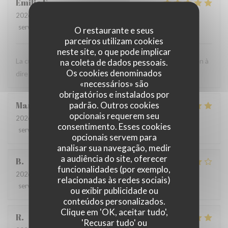
Emilie
F
2026-07-24
- 12:30 - guests 3
service
:
5
/5
ambience
:
5
/5
menu
:
5
/5
quality_price
:
4
/5
O restaurante e seus
parceiros utilizam cookies
neste site, o que pode implicar
La cuisine est très bonne et le personnel est agréable. Rien à
na coleta de dados pessoais.
Os cookies denominados
dire ! C'est toujours un bon moment.
«necessários» são
obrigatórios e instalados por
padrão. Outros cookies
Marie
B
opcionais requerem seu
2026-07-21
- 19:30 - guests 2
consentimento. Esses cookies
service
:
5
/5
ambience
:
5
/5
menu
:
5
/5
quality_price
:
5
/5
opcionais servem para
analisar sua navegação, medir
a audiência do site, oferecer
B
funcionalidades (por exemplo,
2026-07-08
- 20:00 - guests 4
relacionadas às redes sociais)
service
:
5
/5
ambience
:
4
/5
menu
:
4
/5
quality_price
:
5
/5
ou exibir publicidade ou
conteúdos personalizados.
Clique em 'OK, aceitar tudo',
R
'Recusar tudo' ou