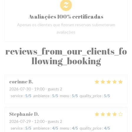
Avaliações 100% certificadas
Apenas os clientes que fizeram reservas submeteram
avaliações
reviews_from_our_clients_fo
llowing_booking
corinne
B
2026-07-30
- 19:00 - guests 2
service
:
5
/5
ambience
:
5
/5
menu
:
5
/5
quality_price
:
5
/5
Stephanie
D
2026-07-29
- 12:00 - guests 2
service
:
5
/5
ambience
:
4
/5
menu
:
4
/5
quality_price
:
4
/5