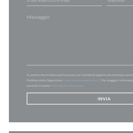
In conformità al Codice del Consumo, hai il diritto di opporti alle chiamate comm
Pubblico delle Opposizioni:
registrodelleopposizioni.it
. Per maggiori informazi
consulta la nostra
informativa sulla privacy
.