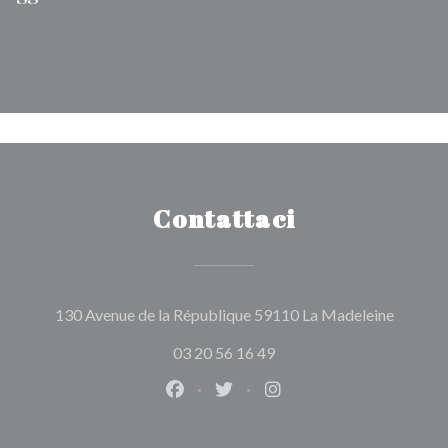
Contattaci
((apre u
130 Avenue de la République 59110 La Madeleine
03 20 56 16 49
Facebook ((apre una nuova finestra
Twitter ((apre una nuova fine
Instagram ((apre una n