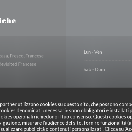
iche
Lun
-
Ven
 casa, Fresco, Francese
 Revisited Francese
Sab
-
Dom
oi partner utilizzano cookies su questo sito, che possono comp
I cookies denominati «necessari» sono obbligatori e installati
 per i bambini
cookies opzionali richiedono il tuo consenso. Questi cookies o
vigazione, misurare l'audience del sito, fornire funzionalità (
sualizzare pubblicità o contenuti personalizzati. Clicca su 'Acc