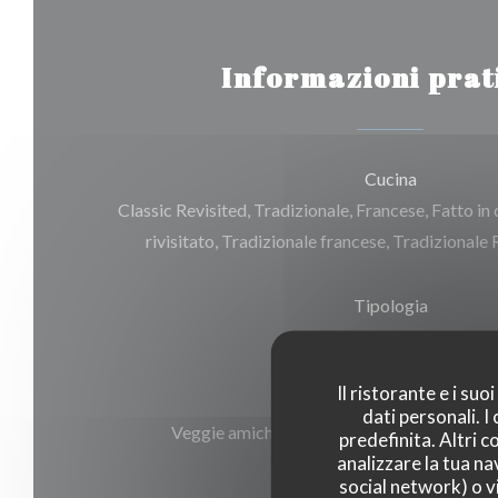
Informazioni prat
Cucina
Classic Revisited, Tradizionale, Francese, Fatto in
rivisitato, Tradizionale francese, Tradizionale
Tipologia
Brasserie Restaurant
Il ristorante e i su
Servizi
dati personali. 
Veggie amichevole, Menù per bambini, Casa
predefinita. Altri 
analizzare la tua na
social network) o vi
Metodo di pagamento