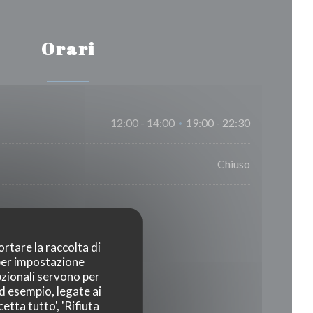
Orari
12:00 - 14:00
19:00 - 22:30
•
Chiuso
ortare la raccolta di
 per impostazione
pzionali servono per
ad esempio, legate ai
etta tutto', 'Rifiuta