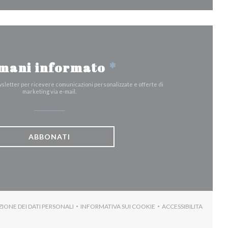
mani informato
*
ewsletter per ricevere comunicazioni personalizzate e offerte di
marketing via e-mail.
ABBONATI
ZIONE DEI DATI PERSONALI
INFORMATIVA SUI COOKIE
ACCESSIBILITA
)
((APRE UNA NUOVA FINESTRA))
((APRE UNA NUOVA FINESTRA))
((APRE UNA NUO