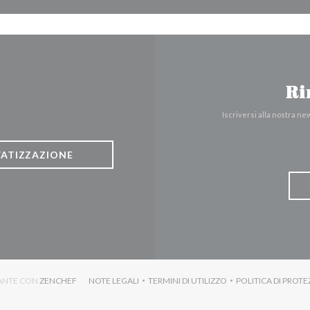
Ri
Iscriversi alla nostra n
VATIZZAZIONE
((APRE UNA NUOVA FINESTRA))
RANTE CON
ZENCHEF
NOTE LEGALI
TERMINI DI UTILIZZO
POLITICA DI PROTE
((APRE UNA NUOVA FINESTRA))
((APRE UNA NUOVA FINESTRA)