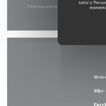
tutto' o 'Person
Titoli ristorante (solo pranzo), Eurocard / Master
momento c
Bancomat
Metr
Bike
Parc