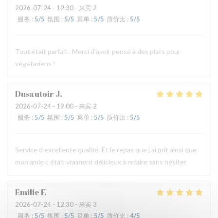
2026-07-24
- 12:30 - 来宾 2
服务
:
5
/5
氛围
:
5
/5
菜单
:
5
/5
质价比
:
5
/5
Tout était parfait . Merci d’avoir pensé à des plats pour
végétariens !
Dusautoir
J
2026-07-24
- 19:00 - 来宾 2
服务
:
5
/5
氛围
:
5
/5
菜单
:
5
/5
质价比
:
5
/5
Service d excellente qualité. Et le repas que j ai prit ainsi que
mon amie c était vraiment délicieux à refaire sans hésiter
Emilie
F
2026-07-24
- 12:30 - 来宾 3
服务
:
5
/5
氛围
:
5
/5
菜单
:
5
/5
质价比
:
4
/5