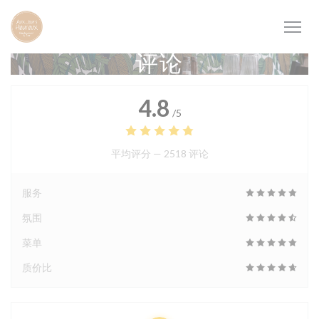
Cookie管理面板
评论
4.8
/5
平均评分 —
2518 评论
服务
氛围
菜单
质价比