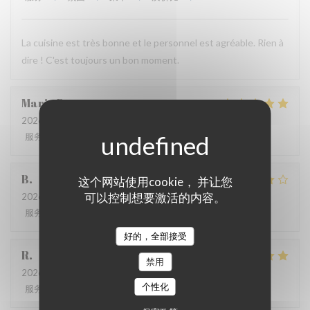
La cuisine est très bonne et le personnel est agréable. Rien à
dire ! C'est toujours un bon moment.
Marie
B
2026-07-21
- 19:30 - 来宾 2
服务
:
5
/5
氛围
:
5
/5
菜单
:
5
/5
质价比
:
5
/5
B
这个网站使用cookie， 并让您
可以控制想要激活的内容。
2026-07-08
- 20:00 - 来宾 4
服务
:
5
/5
氛围
:
4
/5
菜单
:
4
/5
质价比
:
5
/5
好的，全部接受
R
禁用
2026-06-17
- 13:00 - 来宾 3
个性化
服务
:
4
/5
氛围
:
4
/5
菜单
:
5
/5
质价比
:
5
/5