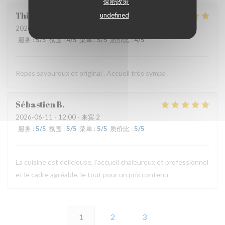
保密政策
Thierry
B
undefined
2026-06-11
- 19:30 - 来宾 2
服务
:
5
/5
氛围
:
4
/5
菜单
:
5
/5
质价比
:
4
/5
Repas savoureux et original . Accueil très sympa .
Sébastien
B
2026-06-11
- 12:00 - 来宾 2
服务
:
5
/5
氛围
:
5
/5
菜单
:
5
/5
质价比
:
5
/5
La cuisine est délicieuse, l’accueil chaleureux et professionnel
et le cadre agréable, le tout pour un prix contenu
1
2
3