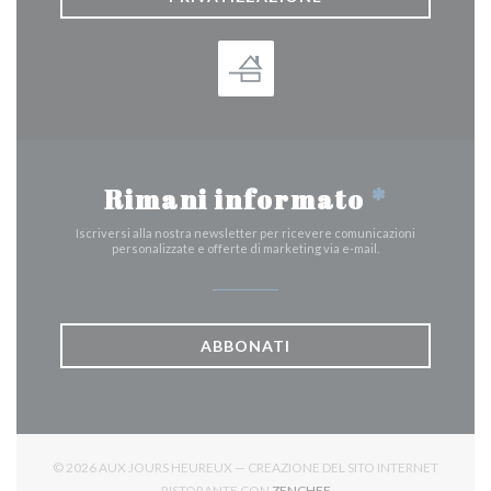
Rimani informato
*
Iscriversi alla nostra newsletter per ricevere comunicazioni
personalizzate e offerte di marketing via e-mail.
ABBONATI
© 2026 AUX JOURS HEUREUX — CREAZIONE DEL SITO INTERNET
((APRE UNA NUOVA FINES
RISTORANTE CON
ZENCHEF