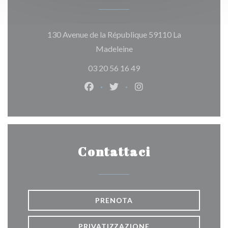
130 Avenue de la République 59110 La
((apre una nuova finestra))
Madeleine
03 20 56 16 49
Facebook ((apre una nuova finestra
Twitter ((apre una nuova fine
Instagram ((apre una n
Contattaci
PRENOTA
PRIVATIZZAZIONE