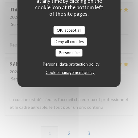
at any time by clicking on the
cookie icon at the bottom left
Thierry
B
of the site pages.
2026-06-11
- 19:30 - Guests 2
Service
:
5
/5
Ambiance
:
4
/5
Food
:
5
/5
Value
:
4
/5
OK, accept all
Deny all cookies
Repas savoureux et original . Accueil très sympa .
Personalize
Sébastien
B
Personal data protection policy
2026-06-11
- 12:00 - Guests 2
Cookie management policy
Service
:
5
/5
Ambiance
:
5
/5
Food
:
5
/5
Value
:
5
/5
La cuisine est délicieuse, l’accueil chaleureux et professionnel
et le cadre agréable, le tout pour un prix contenu
1
2
3