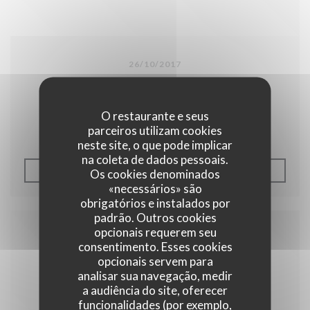
26/10/2017
Lille Actu / Aux Jours Heureux
redonne goût à l’enfance
O restaurante e seus
parceiros utilizam cookies
neste site, o que pode implicar
na coleta de dados pessoais.
((ABRE NUMA NOVA JANEL
LER O ARTIGO
Os cookies denominados
«necessários» são
obrigatórios e instalados por
padrão. Outros cookies
opcionais requerem seu
consentimento. Esses cookies
opcionais servem para
analisar sua navegação, medir
a audiência do site, oferecer
funcionalidades (por exemplo,