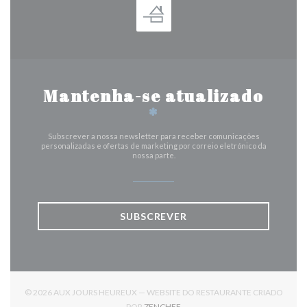
Mantenha-se atualizado
*
Subscrever a nossa newsletter para receber comunicações
personalizadas e ofertas de marketing por correio eletrónico da
nossa parte.
SUBSCREVER
© 2026 AUX JOURS HEUREUX — WEBSITE DO RESTAURANTE CRIADO
((ABRE NUMA NOVA JANELA))
POR
ZENCHEF