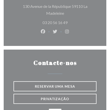
130 Avenue de la République 59110 La
((abre numa nova janela))
Madeleine
03 20 56 16 49
Facebook ((abre numa nova janela)
Twitter ((abre numa nova jan
Instagram ((abre numa 
Contacte-nos
RESERVAR UMA MESA
PRIVATIZAÇÃO