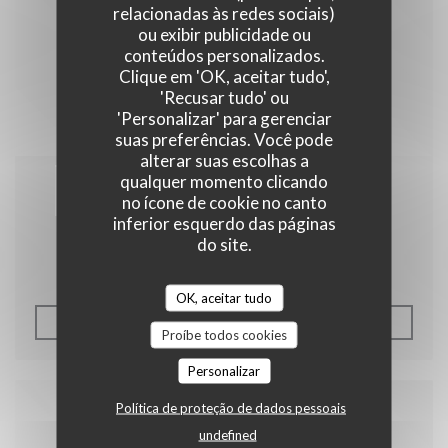
relacionadas às redes sociais)
ou exibir publicidade ou
conteúdos personalizados.
Clique em 'OK, aceitar tudo',
'Recusar tudo' ou
'Personalizar' para gerenciar
suas preferências. Você pode
alterar suas escolhas a
qualquer momento clicando
22/07/2017
no ícone de cookie no canto
inferior esquerdo das páginas
Nos avis TripAdvisor !
do site.
OK, aceitar tudo
((ABRE NUMA NOVA JANEL
LER O ARTIGO
Proíbe todos cookies
Personalizar
Política de proteção de dados pessoais
undefined