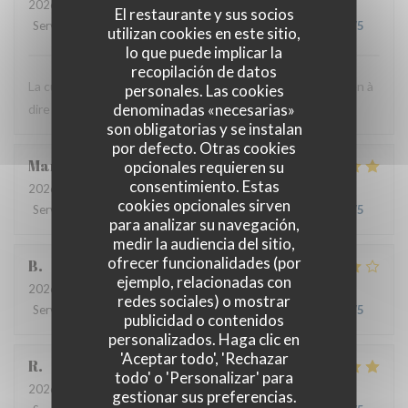
2026-07-24
- 12:30 - Invitados 3
El restaurante y sus socios
Servicio
:
5
/5
Ambiente
:
5
/5
Menú
:
5
/5
Calidad / Precio
:
4
/5
utilizan cookies en este sitio,
lo que puede implicar la
recopilación de datos
La cuisine est très bonne et le personnel est agréable. Rien à
personales. Las cookies
denominadas «necesarias»
dire ! C'est toujours un bon moment.
son obligatorias y se instalan
por defecto. Otras cookies
Marie
B
opcionales requieren su
consentimiento. Estas
2026-07-21
- 19:30 - Invitados 2
cookies opcionales sirven
Servicio
:
5
/5
Ambiente
:
5
/5
Menú
:
5
/5
Calidad / Precio
:
5
/5
para analizar su navegación,
medir la audiencia del sitio,
ofrecer funcionalidades (por
B
ejemplo, relacionadas con
2026-07-08
- 20:00 - Invitados 4
redes sociales) o mostrar
Servicio
:
5
/5
Ambiente
:
4
/5
Menú
:
4
/5
Calidad / Precio
:
5
/5
publicidad o contenidos
personalizados. Haga clic en
'Aceptar todo', 'Rechazar
R
todo' o 'Personalizar' para
2026-06-17
- 13:00 - Invitados 3
gestionar sus preferencias.