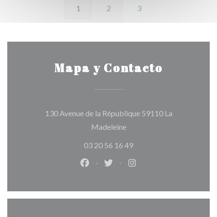
1
2
3
Mapa y Contacto
130 Avenue de la République 59110 La
((abre en una nueva ventana
Madeleine
03 20 56 16 49
Facebook ((abre en una nueva vent
Twitter ((abre en una nueva 
Instagram ((abre en u