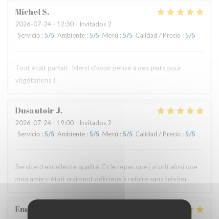
Michel
S
2026-07-24
- 12:30 - Invitados 2
Servicio
:
5
/5
Ambiente
:
5
/5
Menú
:
5
/5
Calidad / Precio
:
5
/5
Tout était parfait . Merci d’avoir pensé à des plats pour
végétariens !
Dusautoir
J
2026-07-24
- 19:00 - Invitados 2
Servicio
:
5
/5
Ambiente
:
5
/5
Menú
:
5
/5
Calidad / Precio
:
5
/5
Service d excellente qualité. Et le repas que j ai prit ainsi que
mon amie c était vraiment délicieux à refaire sans hésiter
Emilie
F