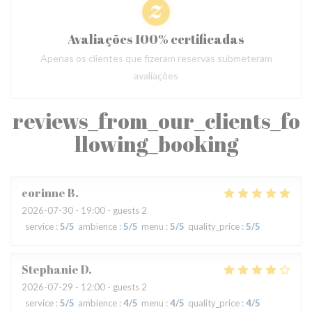
Avaliações 100% certificadas
Apenas os clientes que fizeram reservas submeteram
avaliações
reviews_from_our_clients_fo
llowing_booking
corinne
B
2026-07-30
- 19:00 - guests 2
service
:
5
/5
ambience
:
5
/5
menu
:
5
/5
quality_price
:
5
/5
Stephanie
D
2026-07-29
- 12:00 - guests 2
service
:
5
/5
ambience
:
4
/5
menu
:
4
/5
quality_price
:
4
/5