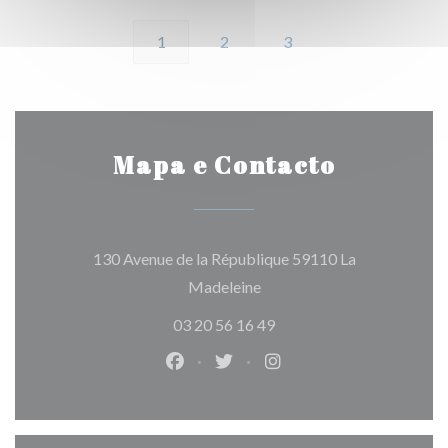
1
2
3
Mapa e Contacto
130 Avenue de la République 59110 La
((abre numa nova janela))
Madeleine
03 20 56 16 49
Facebook ((abre numa nova janela)
Twitter ((abre numa nova jan
Instagram ((abre numa 