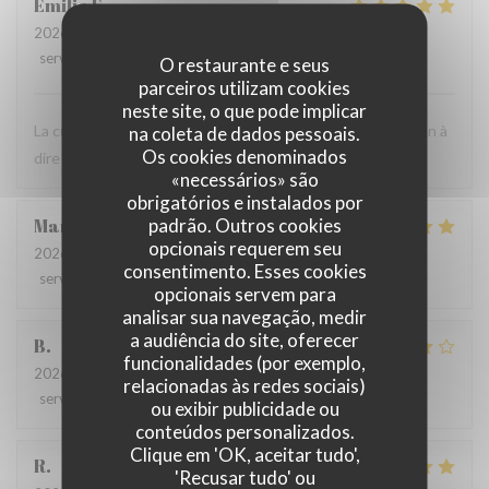
Emilie
F
2026-07-24
- 12:30 - guests 3
service
:
5
/5
ambience
:
5
/5
menu
:
5
/5
quality_price
:
4
/5
O restaurante e seus
parceiros utilizam cookies
neste site, o que pode implicar
La cuisine est très bonne et le personnel est agréable. Rien à
na coleta de dados pessoais.
Os cookies denominados
dire ! C'est toujours un bon moment.
«necessários» são
obrigatórios e instalados por
padrão. Outros cookies
Marie
B
opcionais requerem seu
2026-07-21
- 19:30 - guests 2
consentimento. Esses cookies
service
:
5
/5
ambience
:
5
/5
menu
:
5
/5
quality_price
:
5
/5
opcionais servem para
analisar sua navegação, medir
a audiência do site, oferecer
B
funcionalidades (por exemplo,
2026-07-08
- 20:00 - guests 4
relacionadas às redes sociais)
service
:
5
/5
ambience
:
4
/5
menu
:
4
/5
quality_price
:
5
/5
ou exibir publicidade ou
conteúdos personalizados.
Clique em 'OK, aceitar tudo',
R
'Recusar tudo' ou