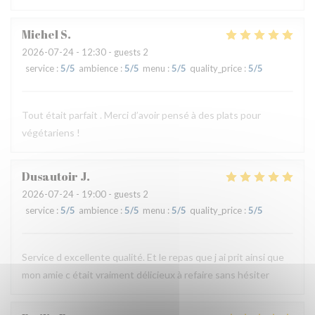
Michel
S
2026-07-24
- 12:30 - guests 2
service
:
5
/5
ambience
:
5
/5
menu
:
5
/5
quality_price
:
5
/5
Tout était parfait . Merci d’avoir pensé à des plats pour
végétariens !
Dusautoir
J
2026-07-24
- 19:00 - guests 2
service
:
5
/5
ambience
:
5
/5
menu
:
5
/5
quality_price
:
5
/5
Service d excellente qualité. Et le repas que j ai prit ainsi que
mon amie c était vraiment délicieux à refaire sans hésiter