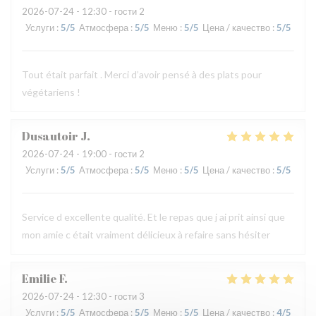
2026-07-24
- 12:30 - гости 2
Услуги
:
5
/5
Атмосфера
:
5
/5
Меню
:
5
/5
Цена / качество
:
5
/5
Tout était parfait . Merci d’avoir pensé à des plats pour
végétariens !
Dusautoir
J
2026-07-24
- 19:00 - гости 2
Услуги
:
5
/5
Атмосфера
:
5
/5
Меню
:
5
/5
Цена / качество
:
5
/5
Service d excellente qualité. Et le repas que j ai prit ainsi que
mon amie c était vraiment délicieux à refaire sans hésiter
Emilie
F
2026-07-24
- 12:30 - гости 3
Услуги
:
5
/5
Атмосфера
:
5
/5
Меню
:
5
/5
Цена / качество
:
4
/5