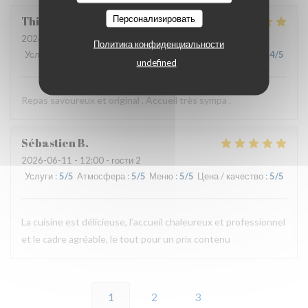
Персонализировать
Thierry
B
2026-06-11
- 19:30 - гости 2
Политика конфиденциальности
Услуги
:
5
/5
Атмосфера
:
4
/5
Меню
:
5
/5
Цена / качество
:
4
/5
undefined
Repas savoureux et original . Accueil très sympa .
Sébastien
B
2026-06-11
- 12:00 - гости 2
Услуги
:
5
/5
Атмосфера
:
5
/5
Меню
:
5
/5
Цена / качество
:
5
/5
La cuisine est délicieuse, l’accueil chaleureux et professionnel
et le cadre agréable, le tout pour un prix contenu
1
2
3