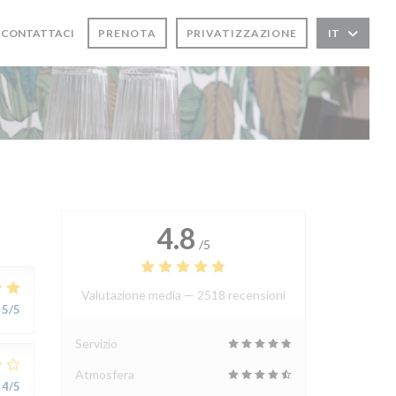
CONTATTACI
PRENOTA
PRIVATIZZAZIONE
IT
APRE UNA NUOVA FINESTRA))
4.8
/5
Valutazione media —
2518 recensioni
5
/5
Servizio
Atmosfera
4
/5