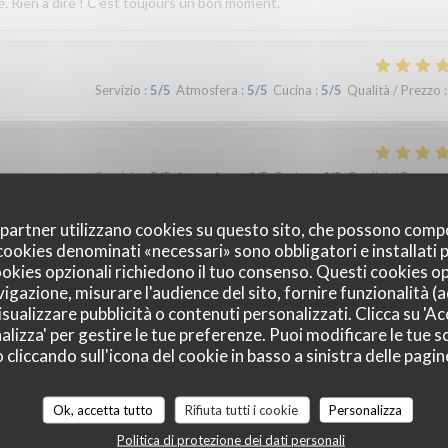
e. Rien à dire ! C'est toujours un bon moment.
Servizio
:
5
/5
Atmosfera
:
5
/5
Cucina
:
5
/5
Qualità / Prezzo
:
Servizio
:
5
/5
Atmosfera
:
4
/5
Cucina
:
4
/5
Qualità / Prezzo
:
oi partner utilizzano cookies su questo sito, che possono comp
I cookies denominati «necessari» sono obbligatori e installati
Servizio
:
4
/5
Atmosfera
:
4
/5
Cucina
:
5
/5
Qualità / Prezzo
:
cookies opzionali richiedono il tuo consenso. Questi cookies o
vigazione, misurare l'audience del sito, fornire funzionalità (
sualizzare pubblicità o contenuti personalizzati. Clicca su 'Acc
alizza' per gestire le tue preferenze. Puoi modificare le tue sc
Servizio
:
5
/5
Atmosfera
:
4
/5
Cucina
:
5
/5
Qualità / Prezzo
:
liccando sull'icona del cookie in basso a sinistra delle pagine
Ok, accetta tutto
Rifiuta tutti i cookie
Personalizza
Politica di protezione dei dati personali