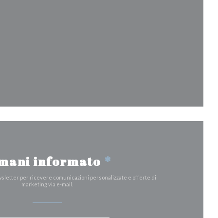
na nuova finestra))
))
stra))
uova finestra))
mani informato
*
ewsletter per ricevere comunicazioni personalizzate e offerte di
marketing via e-mail.