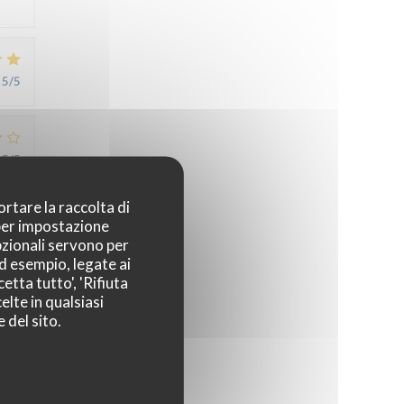
5
/5
5
/5
ortare la raccolta di
 per impostazione
5
/5
pzionali servono per
ad esempio, legate ai
etta tutto', 'Rifiuta
elte in qualsiasi
4
/5
 del sito.