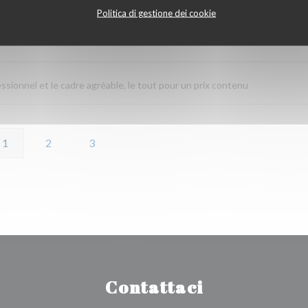
Politica di gestione dei cookie
Servizio
:
5
/5
Atmosfera
:
5
/5
Cucina
:
5
/5
Qualità / Prezzo
:
fessionnel et le cadre agréable, le tout pour un prix contenu
1
2
3
Contattaci