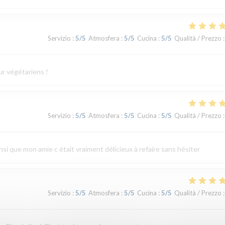
Servizio
:
5
/5
Atmosfera
:
5
/5
Cucina
:
5
/5
Qualità / Prezzo
:
ur végétariens !
Servizio
:
5
/5
Atmosfera
:
5
/5
Cucina
:
5
/5
Qualità / Prezzo
:
ainsi que mon amie c était vraiment délicieux à refaire sans hésiter
Servizio
:
5
/5
Atmosfera
:
5
/5
Cucina
:
5
/5
Qualità / Prezzo
: