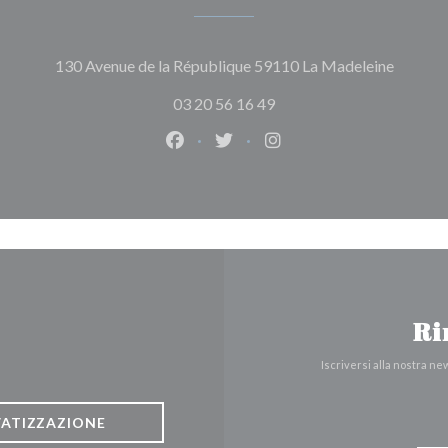
((apre u
130 Avenue de la République 59110 La Madeleine
03 20 56 16 49
Facebook ((apre una nuova finestra
Twitter ((apre una nuova fine
Instagram ((apre una n
Ri
Iscriversi alla nostra n
VATIZZAZIONE