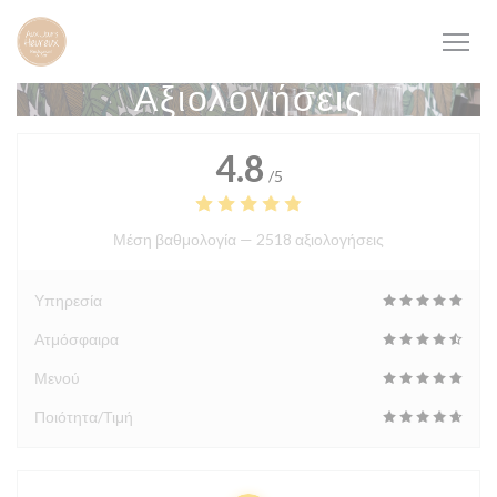
Πίνακας διαχείρισης "Μπισκότων" (Cookies)
Αξιολογήσεις
4.8
/5
Μέση βαθμολογία —
2518 αξιολογήσεις
Υπηρεσία
Ατμόσφαιρα
Μενού
Ποιότητα/Τιμή