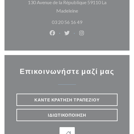
130 Avenue de la République 59110 La
((ανοίγει σε νέο παράθυρο)
Madeleine
03 20 56 16 49
Facebook ((ανοίγει σε νέο παράθυρ
Twitter ((ανοίγει σε νέο παρ
Instagram ((ανοίγει σε
Επικοινωνήστε μαζί μας
ΚΆΝΤΕ ΚΡΆΤΗΣΗ ΤΡΑΠΕΖΙΟΎ
ΙΔΙΩΤΙΚΟΠΟΊΗΣΗ