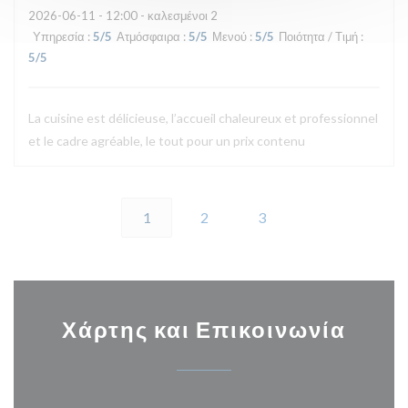
2026-06-11
- 12:00 - καλεσμένοι 2
Υπηρεσία
:
5
/5
Ατμόσφαιρα
:
5
/5
Μενού
:
5
/5
Ποιότητα / Τιμή
:
5
/5
La cuisine est délicieuse, l’accueil chaleureux et professionnel
et le cadre agréable, le tout pour un prix contenu
1
2
3
Χάρτης και Επικοινωνία