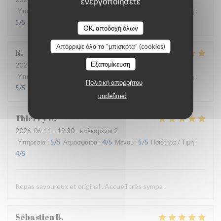
ενεργοποιήσετε
Υπηρεσία
:
5
/5
Ατμόσφαιρα
:
4
/5
Μενού
:
4
/5
Ποιότητα / Τιμή
:
5
/5
OK, αποδοχή όλων
Απόρριψε όλα τα "μπισκότα" (cookies)
R
Εξατομίκευση
2026-06-17
- 13:00 - καλεσμένοι 3
Υπηρεσία
:
4
/5
Ατμόσφαιρα
:
4
/5
Μενού
:
5
/5
Ποιότητα / Τιμή
:
Πολιτική απορρήτου
5
/5
undefined
Thierry
B
2026-06-11
- 19:30 - καλεσμένοι 2
Υπηρεσία
:
5
/5
Ατμόσφαιρα
:
4
/5
Μενού
:
5
/5
Ποιότητα / Τιμή
:
4
/5
Repas savoureux et original . Accueil très sympa .
Sébastien
B