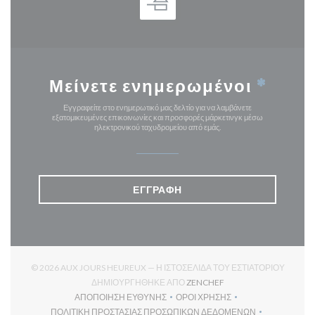
Μείνετε ενημερωμένοι
*
Εγγραφείτε στο ενημερωτικό μας δελτίο για να λαμβάνετε
εξατομικευμένες επικοινωνίες και προσφορές μάρκετινγκ μέσω
ηλεκτρονικού ταχυδρομείου από εμάς.
ΕΓΓΡΑΦΉ
© 2026 AUX JOURS HEUREUX — Η ΙΣΤΟΣΕΛΊΔΑ ΤΟΥ ΕΣΤΙΑΤΟΡΊΟΥ
((ΑΝΟΊΓΕΙ ΣΕ ΝΈΟ ΠΑΡ
ΔΗΜΙΟΥΡΓΉΘΗΚΕ ΑΠΌ
ZENCHEF
ΑΠΟΠΟΊΗΣΗ ΕΥΘΎΝΗΣ
ΌΡΟΙ ΧΡΉΣΗΣ
((ΑΝΟΊΓΕΙ ΣΕ ΝΈΟ ΠΑΡΆΘΥΡΟ))
((ΑΝΟΊΓΕΙ ΣΕ ΝΈΟ ΠΑΡΆΘΥ
ΠΟΛΙΤΙΚΉ ΠΡΟΣΤΑΣΊΑΣ ΠΡΟΣΩΠΙΚΏΝ ΔΕΔΟΜΈΝΩΝ