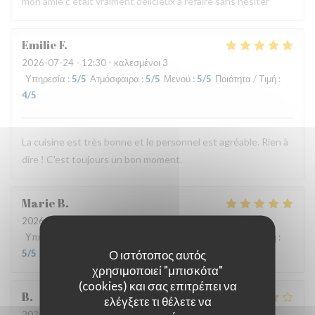
mon amie c était vraiment délicieux à refaire sans hésiter
Emilie
F
2026-07-24
- 12:30 - καλεσμένοι 3
Υπηρεσία
:
5
/5
Ατμόσφαιρα
:
5
/5
Μενού
:
5
/5
Ποιότητα / Τιμή
:
4
/5
La cuisine est très bonne et le personnel est agréable. Rien à
dire ! C'est toujours un bon moment.
Marie
B
2026-07-21
- 19:30 - καλεσμένοι 2
Υπηρεσία
:
5
/5
Ατμόσφαιρα
:
5
/5
Μενού
:
5
/5
Ποιότητα / Τιμή
:
Ο ιστότοπος αυτός
5
/5
χρησιμοποιεί "μπισκότα"
(cookies) και σας επιτρέπει να
B
ελέγξετε τι θέλετε να
2026-07-08
- 20:00 - καλεσμένοι 4