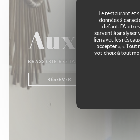
Le restaurant et s
données à caractèr
Aux Jour
défaut. D'autres
servent à analyser v
lien avec les réseau
accepter », « Tout
vos choix à tout mo
BRASSERIE RESTAURANT
|
LA MADELEINE
RÉSERVER