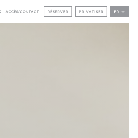
((OUVRE UNE NOUVELLE FENÊTRE))
X
ACCÈS/CONTACT
RÉSERVER
PRIVATISER
FR