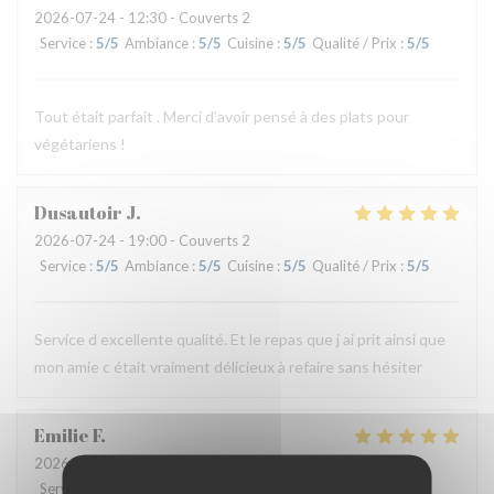
2026-07-24
- 12:30 - Couverts 2
Service
:
5
/5
Ambiance
:
5
/5
Cuisine
:
5
/5
Qualité / Prix
:
5
/5
Tout était parfait . Merci d’avoir pensé à des plats pour
végétariens !
Dusautoir
J
2026-07-24
- 19:00 - Couverts 2
Service
:
5
/5
Ambiance
:
5
/5
Cuisine
:
5
/5
Qualité / Prix
:
5
/5
Service d excellente qualité. Et le repas que j ai prit ainsi que
mon amie c était vraiment délicieux à refaire sans hésiter
Emilie
F
2026-07-24
- 12:30 - Couverts 3
Service
:
5
/5
Ambiance
:
5
/5
Cuisine
:
5
/5
Qualité / Prix
:
4
/5