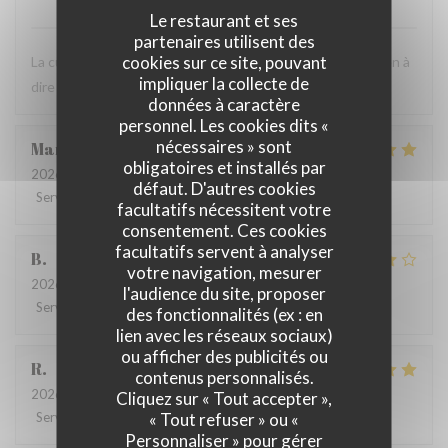
Le restaurant et ses
partenaires utilisent des
cookies sur ce site, pouvant
La cuisine est très bonne et le personnel est agréable. Rien à
impliquer la collecte de
dire ! C'est toujours un bon moment.
données à caractère
personnel. Les cookies dits «
nécessaires » sont
Marie
B
obligatoires et installés par
2026-07-21
- 19:30 - Couverts 2
défaut. D'autres cookies
Service
:
5
/5
Ambiance
:
5
/5
Cuisine
:
5
/5
Qualité / Prix
:
5
/5
facultatifs nécessitent votre
consentement. Ces cookies
facultatifs servent à analyser
B
votre navigation, mesurer
2026-07-08
- 20:00 - Couverts 4
l'audience du site, proposer
Service
:
5
/5
Ambiance
:
4
/5
Cuisine
:
4
/5
Qualité / Prix
:
5
/5
des fonctionnalités (ex : en
lien avec les réseaux sociaux)
ou afficher des publicités ou
R
contenus personnalisés.
2026-06-17
- 13:00 - Couverts 3
Cliquez sur « Tout accepter »,
« Tout refuser » ou «
Service
:
4
/5
Ambiance
:
4
/5
Cuisine
:
5
/5
Qualité / Prix
:
5
/5
Personnaliser » pour gérer