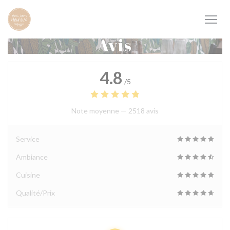
Personnalisation de vos choix en matière de cookies
Avis
4.8
/5
Note moyenne —
2518 avis
Service
Ambiance
Cuisine
Qualité/Prix