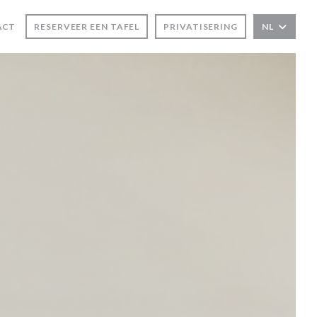
ACT
RESERVEER EEN TAFEL
PRIVATISERING
NL
TER))