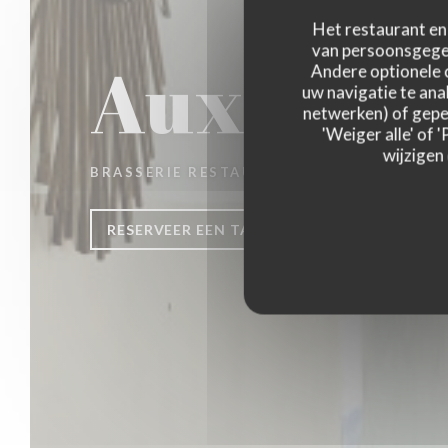
Het restaurant en 
van persoonsgegev
Aux Jour
Andere optionele 
uw navigatie te anal
netwerken) of geper
'Weiger alle' of
wijzigen
BRASSERIE RESTAURANT
|
LA MADELEINE
RESERVEER EEN TAFEL