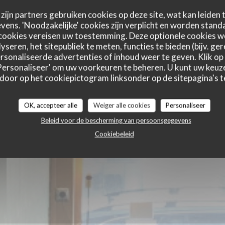
zijn partners gebruiken cookies op deze site, wat kan leiden
ens. 'Noodzakelijke' cookies zijn verplicht en worden standa
s Heureux
cookies vereisen uw toestemming. Deze optionele cookies 
yseren, het sitepubliek te meten, functies te bieden (bijv. ge
sonaliseerde advertenties of inhoud weer te geven. Klik op '
 'Personaliseer' om uw voorkeuren te beheren. U kunt uw keu
 door op het cookiepictogram linksonder op de sitepagina's te
OK, accepteer alle
Weiger alle cookies
Personaliseer
Beleid voor de bescherming van persoonsgegevens
Cookiebeleid