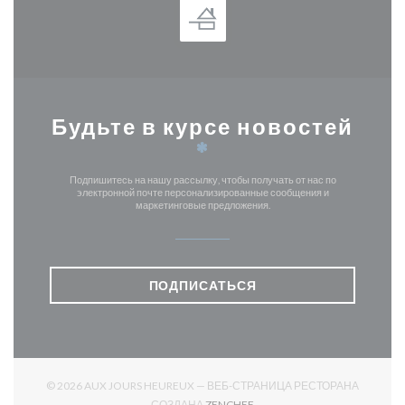
Будьте в курсе новостей
*
Подпишитесь на нашу рассылку, чтобы получать от нас по
электронной почте персонализированные сообщения и
маркетинговые предложения.
ПОДПИСАТЬСЯ
© 2026 AUX JOURS HEUREUX — ВЕБ-СТРАНИЦА РЕСТОРАНА
((ОТКРЫВАЕТСЯ В НОВОМ О
СОЗДАНА
ZENCHEF