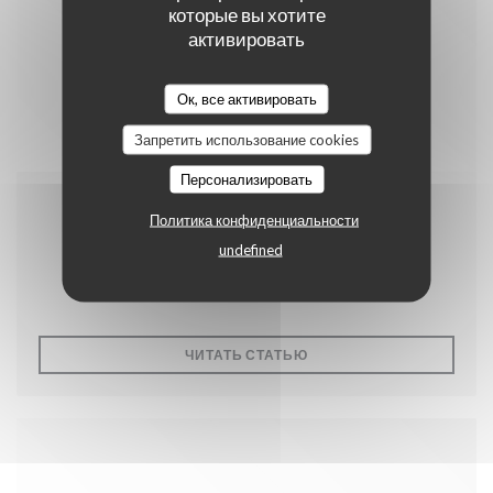
которые вы хотите
активировать
Ок, все активировать
Запретить использование cookies
Персонализировать
22/07/2017
Политика конфиденциальности
Nos avis TripAdvisor !
undefined
((ОТКРЫВАЕТСЯ В НОВО
ЧИТАТЬ СТАТЬЮ