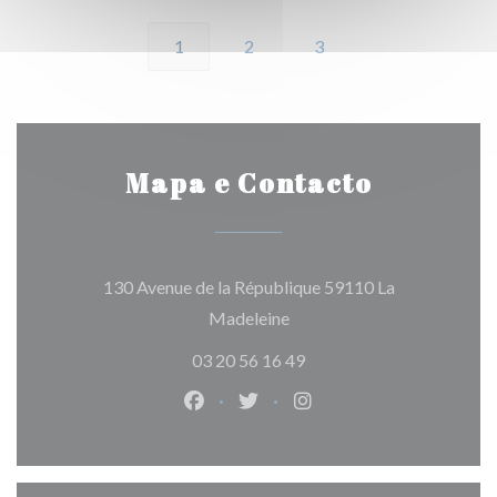
1
2
3
Mapa e Contacto
130 Avenue de la République 59110 La
((abre numa nova janela))
Madeleine
03 20 56 16 49
Facebook ((abre numa nova janela)
Twitter ((abre numa nova jan
Instagram ((abre numa 