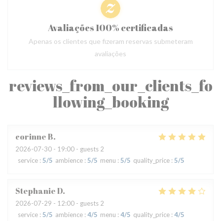
Avaliações 100% certificadas
Apenas os clientes que fizeram reservas submeteram
avaliações
reviews_from_our_clients_fo
llowing_booking
corinne
B
2026-07-30
- 19:00 - guests 2
service
:
5
/5
ambience
:
5
/5
menu
:
5
/5
quality_price
:
5
/5
Stephanie
D
2026-07-29
- 12:00 - guests 2
service
:
5
/5
ambience
:
4
/5
menu
:
4
/5
quality_price
:
4
/5