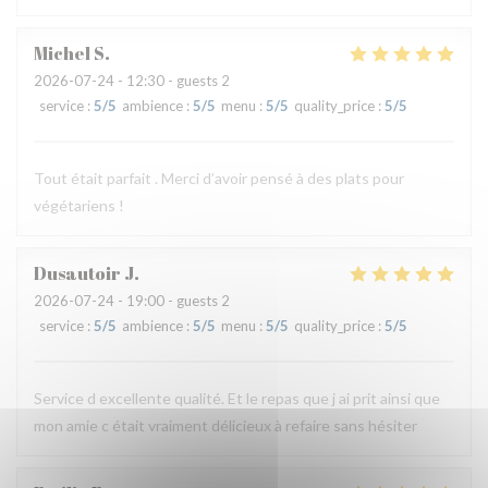
Michel
S
2026-07-24
- 12:30 - guests 2
service
:
5
/5
ambience
:
5
/5
menu
:
5
/5
quality_price
:
5
/5
Tout était parfait . Merci d’avoir pensé à des plats pour
végétariens !
Dusautoir
J
2026-07-24
- 19:00 - guests 2
service
:
5
/5
ambience
:
5
/5
menu
:
5
/5
quality_price
:
5
/5
Service d excellente qualité. Et le repas que j ai prit ainsi que
mon amie c était vraiment délicieux à refaire sans hésiter