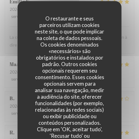
Emilie
F
2026-07-24
- 12:30 - guests 3
service
:
5
/5
ambience
:
5
/5
menu
:
5
/5
quality_price
:
4
/5
O restaurante e seus
parceiros utilizam cookies
neste site, o que pode implicar
La cuisine est très bonne et le personnel est agréable. Rien à
na coleta de dados pessoais.
Os cookies denominados
dire ! C'est toujours un bon moment.
«necessários» são
obrigatórios e instalados por
padrão. Outros cookies
Marie
B
opcionais requerem seu
2026-07-21
- 19:30 - guests 2
consentimento. Esses cookies
service
:
5
/5
ambience
:
5
/5
menu
:
5
/5
quality_price
:
5
/5
opcionais servem para
analisar sua navegação, medir
a audiência do site, oferecer
B
funcionalidades (por exemplo,
2026-07-08
- 20:00 - guests 4
relacionadas às redes sociais)
service
:
5
/5
ambience
:
4
/5
menu
:
4
/5
quality_price
:
5
/5
ou exibir publicidade ou
conteúdos personalizados.
Clique em 'OK, aceitar tudo',
R
'Recusar tudo' ou