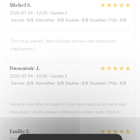
Michel
S
2026-07-24
- 12:30 - Gasten 2
Service
:
5
/5
Atmosfeer
:
5
/5
Keuken
:
5
/5
Kwaliteit / Prijs
:
5
/5
Tout était parfait . Merci d’avoir pensé à des plats pour
végétariens !
Dusautoir
J
2026-07-24
- 19:00 - Gasten 2
Service
:
5
/5
Atmosfeer
:
5
/5
Keuken
:
5
/5
Kwaliteit / Prijs
:
5
/5
Service d excellente qualité. Et le repas que j ai prit ainsi que
mon amie c était vraiment délicieux à refaire sans hésiter
Emilie
F
2026-07-24
- 12:30 - Gasten 3