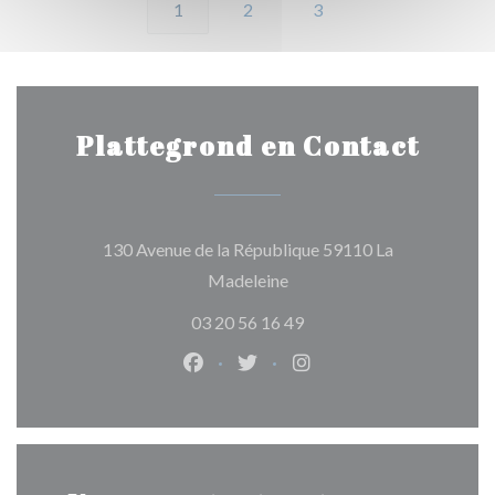
1
2
3
Plattegrond en Contact
130 Avenue de la République 59110 La
((opent in een nieuw venster
Madeleine
03 20 56 16 49
Facebook ((opent in een nieuw ven
Twitter ((opent in een nieuw
Instagram ((opent in e