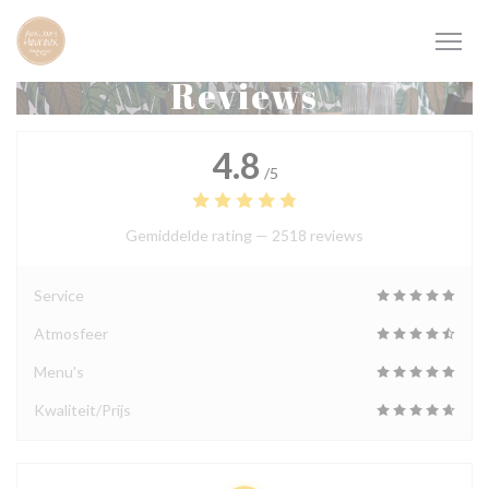
Cookies beheer paneel
Reviews
4.8
/5
Gemiddelde rating —
2518 reviews
Service
Atmosfeer
Menu's
Kwaliteit/Prijs