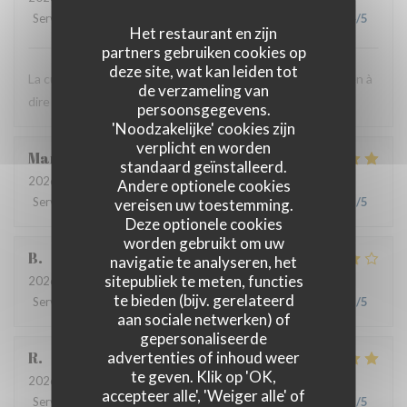
Service
:
5
/5
Atmosfeer
:
5
/5
Keuken
:
5
/5
Kwaliteit / Prijs
:
4
/5
Het restaurant en zijn
partners gebruiken cookies op
deze site, wat kan leiden tot
La cuisine est très bonne et le personnel est agréable. Rien à
de verzameling van
dire ! C'est toujours un bon moment.
persoonsgegevens.
'Noodzakelijke' cookies zijn
verplicht en worden
Marie
B
standaard geïnstalleerd.
2026-07-21
- 19:30 - Gasten 2
Andere optionele cookies
Service
:
5
/5
Atmosfeer
vereisen uw toestemming.
:
5
/5
Keuken
:
5
/5
Kwaliteit / Prijs
:
5
/5
Deze optionele cookies
worden gebruikt om uw
B
navigatie te analyseren, het
sitepubliek te meten, functies
2026-07-08
- 20:00 - Gasten 4
te bieden (bijv. gerelateerd
Service
:
5
/5
Atmosfeer
:
4
/5
Keuken
:
4
/5
Kwaliteit / Prijs
:
5
/5
aan sociale netwerken) of
gepersonaliseerde
advertenties of inhoud weer
R
te geven. Klik op 'OK,
2026-06-17
- 13:00 - Gasten 3
accepteer alle', 'Weiger alle' of
Service
:
4
/5
Atmosfeer
:
4
/5
Keuken
:
5
/5
Kwaliteit / Prijs
:
5
/5