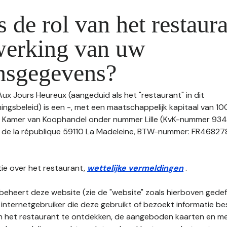
s de rol van het restaura
werking van uw
nsgegevens?
Aux Jours Heureux (aangeduid als het "restaurant" in dit
gsbeleid) is een -, met een maatschappelijk kapitaal van 10
de Kamer van Koophandel onder nummer Lille (KvK-nummer 9
v de la république 59110 La Madeleine, BTW-nummer: FR46827848
ie over het restaurant,
wettelijke vermeldingen
.
beheert deze website (zie de "website" zoals hierboven gedefi
 internetgebruiker die deze gebruikt of bezoekt informatie be
an het restaurant te ontdekken, de aangeboden kaarten en men