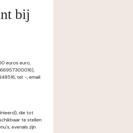
nt bij
00 euros euro,
3466957300016),
516, tel: -, email:
nieerd), die tot
schikbaar te stellen
u's, evenals zijn