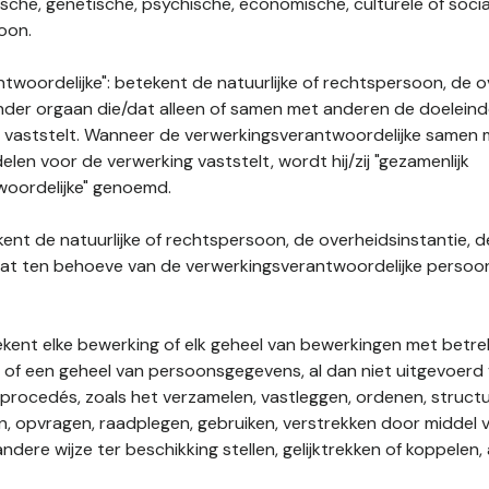
gische, genetische, psychische, economische, culturele of socia
soon.
twoordelijke": betekent de natuurlijke of rechtspersoon, de o
ander orgaan die/dat alleen of samen met anderen de doelein
 vaststelt. Wanneer de verwerkingsverantwoordelijke samen
len voor de verwerking vaststelt, wordt hij/zij "gezamenlijk
woordelijke" genoemd.
kent de natuurlijke of rechtspersoon, de overheidsinstantie, d
dat ten behoeve van de verwerkingsverantwoordelijke perso
tekent elke bewerking of elk geheel van bewerkingen met betre
f een geheel van persoonsgegevens, al dan niet uitgevoerd 
rocedés, zoals het verzamelen, vastleggen, ordenen, structu
en, opvragen, raadplegen, gebruiken, verstrekken door middel
ndere wijze ter beschikking stellen, gelijktrekken of koppelen