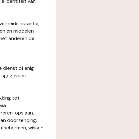
le identiteit van
verheidsinstantie,
den en middelen
 met anderen de
e dienst of enig
onsgegevens
kking tot
via
reren, opslaan,
 van doorzending,
, afschermen, wissen