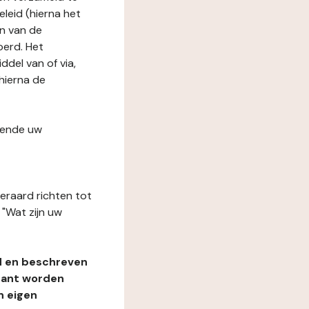
leid (hierna het
n van de
oerd. Het
del van of via,
hierna de
fende uw
teraard richten tot
"Wat zijn uw
d en beschreven
rant worden
n eigen