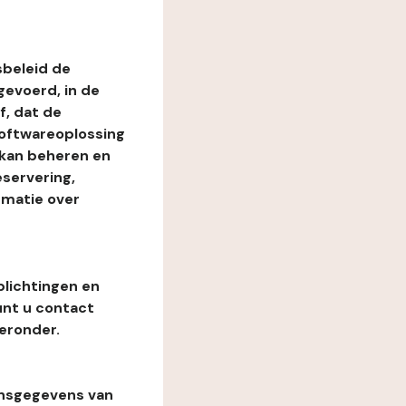
beleid de
evoerd, in de
, dat de
softwareoplossing
 kan beheren en
eservering,
rmatie over
plichtingen en
unt u contact
eronder.
onsgegevens van