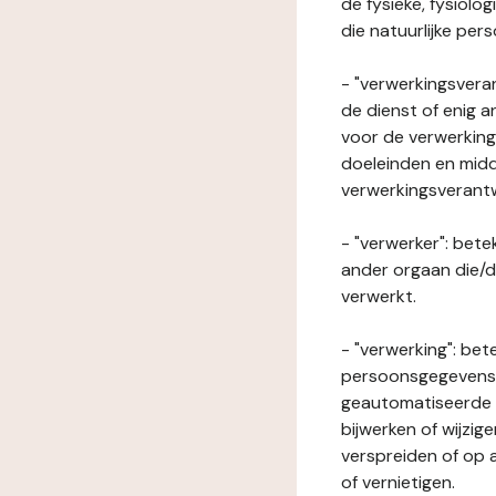
de fysieke, fysiolo
die natuurlijke per
- "verwerkingsveran
de dienst of enig 
voor de verwerking
doeleinden en midde
verwerkingsverant
- "verwerker": bete
ander orgaan die/
verwerkt.
- "verwerking": be
persoonsgegevens o
geautomatiseerde p
bijwerken of wijzig
verspreiden of op a
of vernietigen.