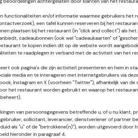
nog beoordelingen achtergelaten door klanten van het restaura
n functionaliteiten en/of informatie waarmee gebruikers het 
ontactverzoek), een tafel kunnen reserveren bij het restauran
nnen plaatsen bij het restaurant (in "click and collect") als he
 aanbiedt, cadeaubonnen (ook wel "cadeaukaarten" of "gesch
estaurant te kopen indien dit op de website wordt aangebo
liteiten te raadplegen in verband met de activiteit van het re
ert ook pagina's die zijn activiteit presenteren en hem in sta
ociale media en te interageren met internetgebruikers via de
book, Instagram en X (voorheen "Twitter"), afhankelijk van de
door het restaurant worden gebruikt en waarop het restauran
 beheert).
ingen van persoonsgegevens betreffende u, of u nu klant, p
gebruiker, sollicitant, leverancier, dienstverlener of partner b
duid als "u" of de "betrokkene(n)"), worden uitgevoerd door 
eld hieronder in paragraaf 4.