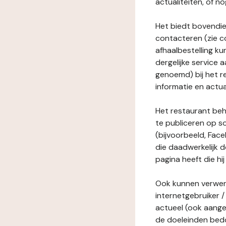
actualiteiten, of 
Het biedt bovendie
contacteren (zie c
afhaalbestelling ku
dergelijke service
genoemd) bij het r
informatie en actua
Het restaurant behe
te publiceren op s
(bijvoorbeeld, Face
die daadwerkelijk 
pagina heeft die hij
Ook kunnen verwerk
internetgebruiker / 
actueel (ook aange
de doeleinden bedo