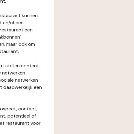
nt.
restaurant kunnen
t en/of een
t restaurant een
enkbonnen"
den, maar ook om
staurant.
at stellen content
ze netwerken
 sociale netwerken
t daadwerkelijk een
rospect, contact,
ent, potentieel of
het restaurant voor