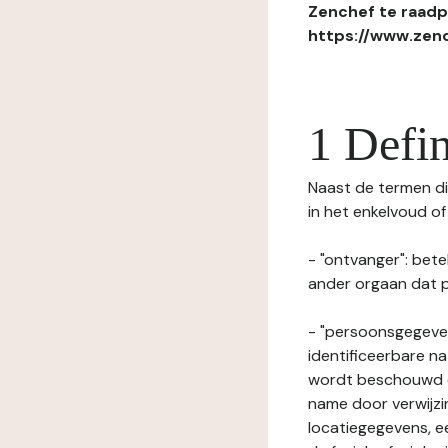
Zenchef te raadpl
https://www.zenc
1 Defin
Naast de termen die
in het enkelvoud o
- "ontvanger": bete
ander orgaan dat p
- "persoonsgegeven
identificeerbare na
wordt beschouwd ee
name door verwijzi
locatiegegevens, ee