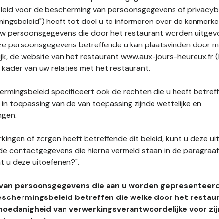
leid voor de bescherming van persoonsgegevens of privacybe
ngsbeleid") heeft tot doel u te informeren over de kenmerke
uw persoonsgegevens die door het restaurant worden uitgev
e persoonsgegevens betreffende u kan plaatsvinden door mid
ijk, de website van het restaurant www.aux-jours-heureux.fr (
t kader van uw relaties met het restaurant.
rmingsbeleid specificeert ook de rechten die u heeft betref
n toepassing van de van toepassing zijnde wettelijke en
ngen.
kingen of zorgen heeft betreffende dit beleid, kunt u deze ui
de contactgegevens die hierna vermeld staan in de paragraaf 
t u deze uitoefenen?".
 van persoonsgegevens die aan u worden gepresenteer
eschermingsbeleid betreffen die welke door het restau
hoedanigheid van verwerkingsverantwoordelijke voor zij