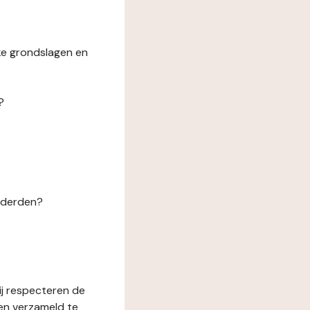
ke grondslagen en
?
n derden?
ij respecteren de
en verzameld te