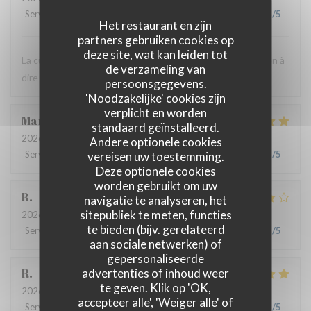
Service
:
5
/5
Atmosfeer
:
5
/5
Keuken
:
5
/5
Kwaliteit / Prijs
:
4
/5
Het restaurant en zijn
partners gebruiken cookies op
deze site, wat kan leiden tot
La cuisine est très bonne et le personnel est agréable. Rien à
de verzameling van
dire ! C'est toujours un bon moment.
persoonsgegevens.
'Noodzakelijke' cookies zijn
verplicht en worden
Marie
B
standaard geïnstalleerd.
2026-07-21
- 19:30 - Gasten 2
Andere optionele cookies
Service
:
5
/5
Atmosfeer
vereisen uw toestemming.
:
5
/5
Keuken
:
5
/5
Kwaliteit / Prijs
:
5
/5
Deze optionele cookies
worden gebruikt om uw
B
navigatie te analyseren, het
sitepubliek te meten, functies
2026-07-08
- 20:00 - Gasten 4
te bieden (bijv. gerelateerd
Service
:
5
/5
Atmosfeer
:
4
/5
Keuken
:
4
/5
Kwaliteit / Prijs
:
5
/5
aan sociale netwerken) of
gepersonaliseerde
advertenties of inhoud weer
R
te geven. Klik op 'OK,
2026-06-17
- 13:00 - Gasten 3
accepteer alle', 'Weiger alle' of
Service
:
4
/5
Atmosfeer
:
4
/5
Keuken
:
5
/5
Kwaliteit / Prijs
:
5
/5