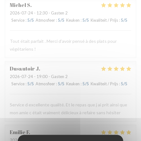
Michel
S
2026-07-24
- 12:30 - Gasten 2
Service
:
5
/5
Atmosfeer
:
5
/5
Keuken
:
5
/5
Kwaliteit / Prijs
:
5
/5
Tout était parfait . Merci d’avoir pensé à des plats pour
végétariens !
Dusautoir
J
2026-07-24
- 19:00 - Gasten 2
Service
:
5
/5
Atmosfeer
:
5
/5
Keuken
:
5
/5
Kwaliteit / Prijs
:
5
/5
Service d excellente qualité. Et le repas que j ai prit ainsi que
mon amie c était vraiment délicieux à refaire sans hésiter
Emilie
F
2026-07-24
- 12:30 - Gasten 3