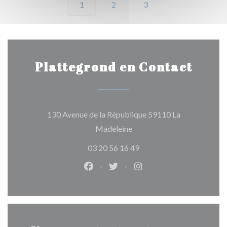
1
2
3
Plattegrond en Contact
130 Avenue de la République 59110 La
((opent in een nieuw venster
Madeleine
03 20 56 16 49
Facebook ((opent in een nieuw ven
Twitter ((opent in een nieuw
Instagram ((opent in e