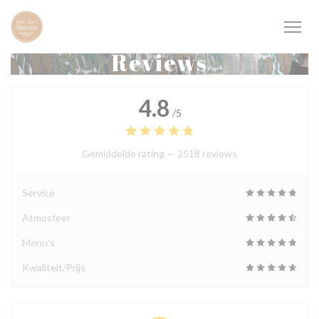
Cookies beheer paneel
Reviews
4.8
/5
Gemiddelde rating —
2518 reviews
Service
Atmosfeer
Menu's
Kwaliteit/Prijs