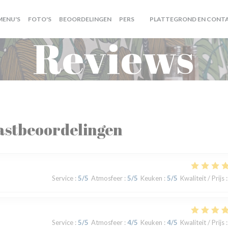
MENU'S
FOTO'S
BEOORDELINGEN
PERS
PLATTEGROND EN CONT
((OPENT IN EEN NIEUW VENS
Reviews
astbeoordelingen
Service
:
5
/5
Atmosfeer
:
5
/5
Keuken
:
5
/5
Kwaliteit / Prijs
:
Service
:
5
/5
Atmosfeer
:
4
/5
Keuken
:
4
/5
Kwaliteit / Prijs
: