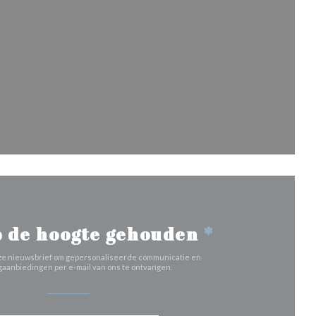
in een nieuw venster))
ster))
 venster))
en nieuw venster))
 de hoogte gehouden
*
 onze nieuwsbrief om gepersonaliseerde communicatie en
aanbiedingen per e-mail van ons te ontvangen.