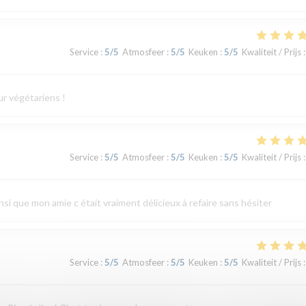
Service
:
5
/5
Atmosfeer
:
5
/5
Keuken
:
5
/5
Kwaliteit / Prijs
:
ur végétariens !
Service
:
5
/5
Atmosfeer
:
5
/5
Keuken
:
5
/5
Kwaliteit / Prijs
:
ainsi que mon amie c était vraiment délicieux à refaire sans hésiter
Service
:
5
/5
Atmosfeer
:
5
/5
Keuken
:
5
/5
Kwaliteit / Prijs
: