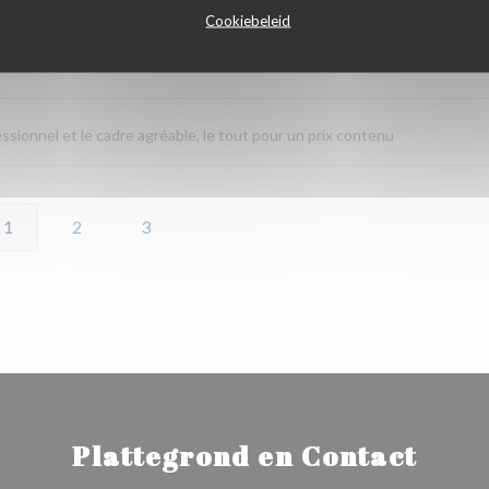
Cookiebeleid
Service
:
5
/5
Atmosfeer
:
5
/5
Keuken
:
5
/5
Kwaliteit / Prijs
:
fessionnel et le cadre agréable, le tout pour un prix contenu
1
2
3
Plattegrond en Contact