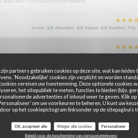
e. Rien à dire ! C'est toujours un bon moment.
Service
:
5
/5
Atmosfeer
:
5
/5
Keuken
:
5
/5
Kwaliteit / Prijs
:
Service
:
5
/5
Atmosfeer
:
4
/5
Keuken
:
4
/5
Kwaliteit / Prijs
:
zijn partners gebruiken cookies op deze site, wat kan leiden
ens. 'Noodzakelijke' cookies zijn verplicht en worden standa
Service
:
4
/5
Atmosfeer
:
4
/5
Keuken
:
5
/5
Kwaliteit / Prijs
:
cookies vereisen uw toestemming. Deze optionele cookies 
yseren, het sitepubliek te meten, functies te bieden (bijv. ge
sonaliseerde advertenties of inhoud weer te geven. Klik op '
 'Personaliseer' om uw voorkeuren te beheren. U kunt uw keu
Service
:
5
/5
Atmosfeer
:
4
/5
Keuken
:
5
/5
Kwaliteit / Prijs
:
 door op het cookiepictogram linksonder op de sitepagina's te
OK, accepteer alle
Weiger alle cookies
Personaliseer
Beleid voor de bescherming van persoonsgegevens