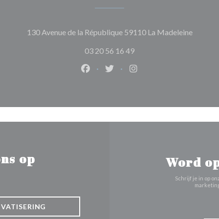
((opent 
130 Avenue de la République 59110 La Madeleine
03 20 56 16 49
Facebook ((opent in een nieuw ven
Twitter ((opent in een nieuw
Instagram ((opent in e
ns op
Word op
Schrijf je in op
marketing
IVATISERING