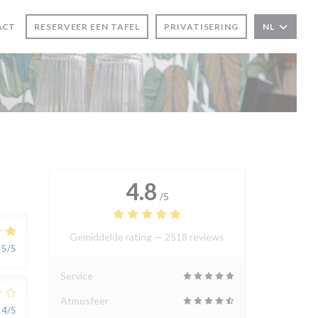
ACT
RESERVEER EEN TAFEL
PRIVATISERING
NL
TER))
4.8
/5
Gemiddelde rating —
2518 reviews
5
/5
Service
Atmosfeer
4
/5