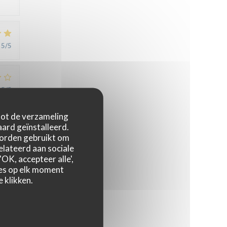
5
/5
5
/5
 tot de verzameling
ard geïnstalleerd.
5
/5
worden gebruikt om
relateerd aan sociale
OK, accepteer alle',
zes op elk moment
4
/5
 klikken.