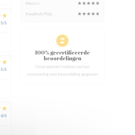
Menu's
Kwaliteit/Prijs
5
/5
100% gecertificeerde
beoordelingen
Onze klanten hebben na hun
5
/5
reservering een beoordeling gegeven
4
/5