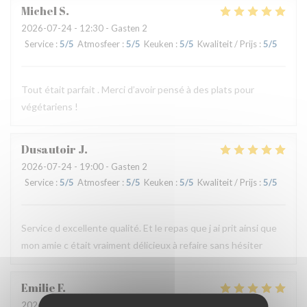
Michel
S
2026-07-24
- 12:30 - Gasten 2
Service
:
5
/5
Atmosfeer
:
5
/5
Keuken
:
5
/5
Kwaliteit / Prijs
:
5
/5
Tout était parfait . Merci d’avoir pensé à des plats pour
végétariens !
Dusautoir
J
2026-07-24
- 19:00 - Gasten 2
Service
:
5
/5
Atmosfeer
:
5
/5
Keuken
:
5
/5
Kwaliteit / Prijs
:
5
/5
Service d excellente qualité. Et le repas que j ai prit ainsi que
mon amie c était vraiment délicieux à refaire sans hésiter
Emilie
F
2026-07-24
- 12:30 - Gasten 3