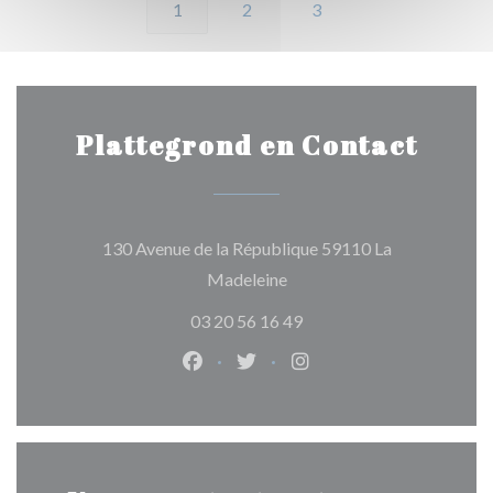
1
2
3
Plattegrond en Contact
130 Avenue de la République 59110 La
((opent in een nieuw venster
Madeleine
03 20 56 16 49
Facebook ((opent in een nieuw ven
Twitter ((opent in een nieuw
Instagram ((opent in e