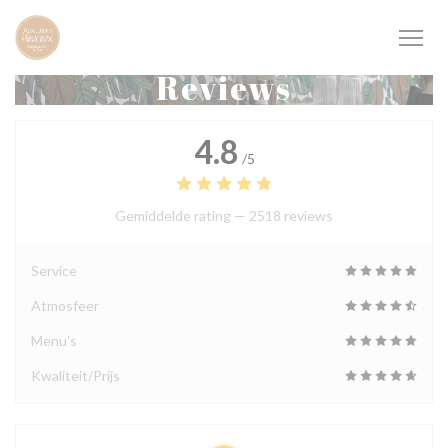
Cookies beheer paneel
Reviews
4.8
/5
Gemiddelde rating —
2518 reviews
Service
Atmosfeer
Menu's
Kwaliteit/Prijs