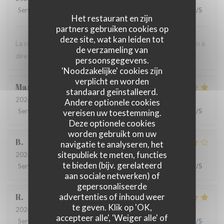
Service
:
5
/5
Atmosfeer
:
5
/5
Keuken
:
5
/5
Kwaliteit / Prijs
:
4
/5
Het restaurant en zijn
partners gebruiken cookies op
deze site, wat kan leiden tot
La cuisine est très bonne et le personnel est agréable. Rien à
de verzameling van
dire ! C'est toujours un bon moment.
persoonsgegevens.
'Noodzakelijke' cookies zijn
verplicht en worden
Marie
B
standaard geïnstalleerd.
2026-07-21
- 19:30 - Gasten 2
Andere optionele cookies
Service
:
5
/5
Atmosfeer
vereisen uw toestemming.
:
5
/5
Keuken
:
5
/5
Kwaliteit / Prijs
:
5
/5
Deze optionele cookies
worden gebruikt om uw
B
navigatie te analyseren, het
sitepubliek te meten, functies
2026-07-08
- 20:00 - Gasten 4
te bieden (bijv. gerelateerd
Service
:
5
/5
Atmosfeer
:
4
/5
Keuken
:
4
/5
Kwaliteit / Prijs
:
5
/5
aan sociale netwerken) of
gepersonaliseerde
advertenties of inhoud weer
R
te geven. Klik op 'OK,
2026-06-17
- 13:00 - Gasten 3
accepteer alle', 'Weiger alle' of
Service
:
4
/5
Atmosfeer
:
4
/5
Keuken
:
5
/5
Kwaliteit / Prijs
:
5
/5