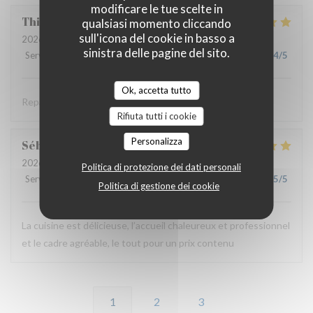
modificare le tue scelte in
Thierry
B
qualsiasi momento cliccando
sull'icona del cookie in basso a
2026-06-11
- 19:30 - Ospiti 2
sinistra delle pagine del sito.
Servizio
:
5
/5
Atmosfera
:
4
/5
Cucina
:
5
/5
Qualità / Prezzo
:
4
/5
Ok, accetta tutto
Repas savoureux et original . Accueil très sympa .
Rifiuta tutti i cookie
Personalizza
Sébastien
B
2026-06-11
- 12:00 - Ospiti 2
Politica di protezione dei dati personali
Servizio
:
5
/5
Atmosfera
:
5
/5
Cucina
:
5
/5
Qualità / Prezzo
:
5
/5
Politica di gestione dei cookie
La cuisine est délicieuse, l’accueil chaleureux et professionnel
et le cadre agréable, le tout pour un prix contenu
1
2
3