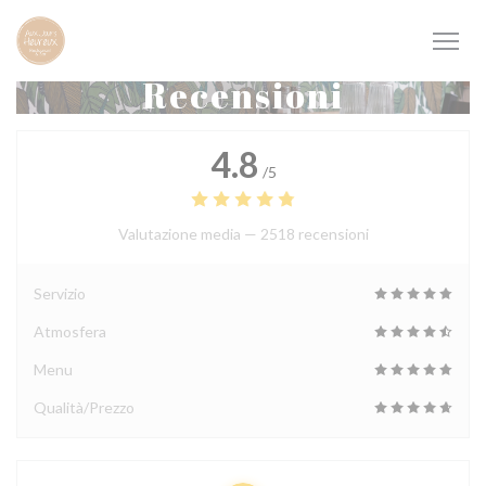
Personalizzazione delle tue scelte sui cookie
Recensioni
4.8
/5
Valutazione media —
2518 recensioni
Servizio
Atmosfera
Menu
Qualità/Prezzo