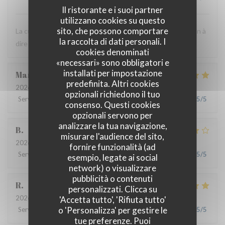
Il ristorante e i suoi partner
utilizzano cookies su questo
sito, che possono comportare
La cuisine est très bonne et le personnel est agréable. Rien à
la raccolta di dati personali. I
dire ! C'est toujours un bon moment.
cookies denominati
«necessari» sono obbligatori e
installati per impostazione
Marie
B
predefinita. Altri cookies
2026-07-21
- 19:30 - Ospiti 2
opzionali richiedono il tuo
Servizio
:
5
/5
Atmosfera
:
5
/5
Cucina
:
5
/5
Qualità / Prezzo
:
5
/5
consenso. Questi cookies
opzionali servono per
analizzare la tua navigazione,
B
misurare l'audience del sito,
2026-07-08
- 20:00 - Ospiti 4
fornire funzionalità (ad
Servizio
:
5
/5
Atmosfera
:
4
/5
Cucina
:
4
/5
Qualità / Prezzo
:
5
/5
esempio, legate ai social
network) o visualizzare
pubblicità o contenuti
R
personalizzati. Clicca su
2026-06-17
- 13:00 - Ospiti 3
'Accetta tutto', 'Rifiuta tutto'
o 'Personalizza' per gestire le
Servizio
:
4
/5
Atmosfera
:
4
/5
Cucina
:
5
/5
Qualità / Prezzo
:
5
/5
tue preferenze. Puoi