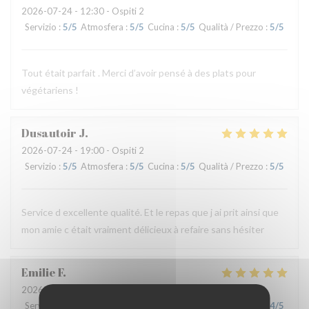
2026-07-24
- 12:30 - Ospiti 2
Servizio
:
5
/5
Atmosfera
:
5
/5
Cucina
:
5
/5
Qualità / Prezzo
:
5
/5
Tout était parfait . Merci d’avoir pensé à des plats pour
végétariens !
Dusautoir
J
2026-07-24
- 19:00 - Ospiti 2
Servizio
:
5
/5
Atmosfera
:
5
/5
Cucina
:
5
/5
Qualità / Prezzo
:
5
/5
Service d excellente qualité. Et le repas que j ai prit ainsi que
mon amie c était vraiment délicieux à refaire sans hésiter
Emilie
F
2026-07-24
- 12:30 - Ospiti 3
Servizio
:
5
/5
Atmosfera
:
5
/5
Cucina
:
5
/5
Qualità / Prezzo
:
4
/5