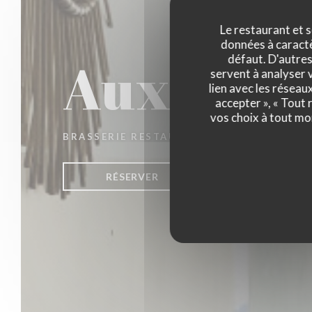
Le restaurant et s
données à caractèr
Aux Jour
défaut. D'autres
servent à analyser v
lien avec les réseau
accepter », « Tout
vos choix à tout mo
BRASSERIE RESTAURANT
|
LA MADELEINE
RÉSERVER