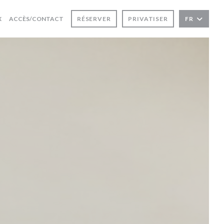
((OUVRE UNE NOUVELLE FENÊTRE))
X
ACCÈS/CONTACT
RÉSERVER
PRIVATISER
FR