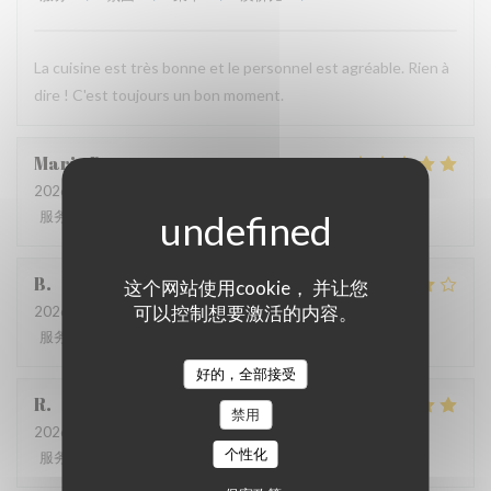
La cuisine est très bonne et le personnel est agréable. Rien à
dire ! C'est toujours un bon moment.
Marie
B
2026-07-21
- 19:30 - 来宾 2
服务
:
5
/5
氛围
:
5
/5
菜单
:
5
/5
质价比
:
5
/5
B
这个网站使用cookie， 并让您
可以控制想要激活的内容。
2026-07-08
- 20:00 - 来宾 4
服务
:
5
/5
氛围
:
4
/5
菜单
:
4
/5
质价比
:
5
/5
好的，全部接受
R
禁用
2026-06-17
- 13:00 - 来宾 3
个性化
服务
:
4
/5
氛围
:
4
/5
菜单
:
5
/5
质价比
:
5
/5