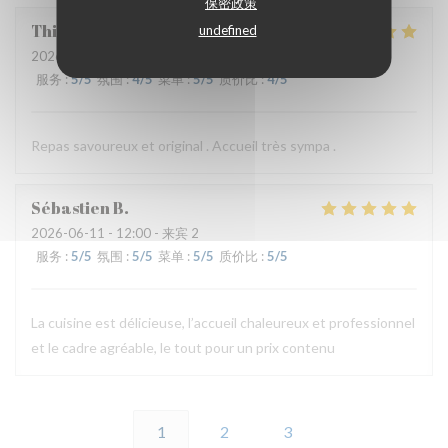
保密政策
Thierry
B
undefined
2026-06-11
- 19:30 - 来宾 2
服务
:
5
/5
氛围
:
4
/5
菜单
:
5
/5
质价比
:
4
/5
Repas savoureux et original . Accueil très sympa .
Sébastien
B
2026-06-11
- 12:00 - 来宾 2
服务
:
5
/5
氛围
:
5
/5
菜单
:
5
/5
质价比
:
5
/5
La cuisine est délicieuse, l’accueil chaleureux et professionnel
et le cadre agréable, le tout pour un prix contenu
1
2
3