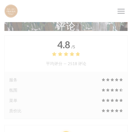
Cookie管理面板
评论
4.8
/5
平均评分 —
2518 评论
服务
氛围
菜单
质价比