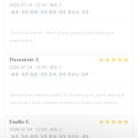
2026-07-24
- 12:30 - 来宾 2
服务
:
5
/5
氛围
:
5
/5
菜单
:
5
/5
质价比
:
5
/5
Tout était parfait . Merci d’avoir pensé à des plats pour
végétariens !
Dusautoir
J
2026-07-24
- 19:00 - 来宾 2
服务
:
5
/5
氛围
:
5
/5
菜单
:
5
/5
质价比
:
5
/5
Service d excellente qualité. Et le repas que j ai prit ainsi que
mon amie c était vraiment délicieux à refaire sans hésiter
Emilie
F
2026-07-24
- 12:30 - 来宾 3
服务
:
5
/5
氛围
:
5
/5
菜单
:
5
/5
质价比
:
4
/5