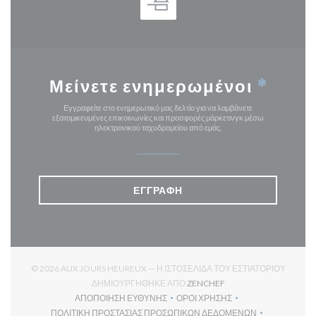
Μείνετε ενημερωμένοι
*
Εγγραφείτε στο ενημερωτικό μας δελτίο για να λαμβάνετε
εξατομικευμένες επικοινωνίες και προσφορές μάρκετινγκ μέσω
ηλεκτρονικού ταχυδρομείου από εμάς.
ΕΓΓΡΑΦΉ
© 2026 AUX JOURS HEUREUX — Η ΙΣΤΟΣΕΛΊΔΑ ΤΟΥ ΕΣΤΙΑΤΟΡΊΟΥ
((ΑΝΟΊΓΕΙ ΣΕ ΝΈΟ ΠΑΡ
ΔΗΜΙΟΥΡΓΉΘΗΚΕ ΑΠΌ
ZENCHEF
ΑΠΟΠΟΊΗΣΗ ΕΥΘΎΝΗΣ
ΌΡΟΙ ΧΡΉΣΗΣ
((ΑΝΟΊΓΕΙ ΣΕ ΝΈΟ ΠΑΡΆΘΥΡΟ))
((ΑΝΟΊΓΕΙ ΣΕ ΝΈΟ ΠΑΡΆΘΥ
ΠΟΛΙΤΙΚΉ ΠΡΟΣΤΑΣΊΑΣ ΠΡΟΣΩΠΙΚΏΝ ΔΕΔΟΜΈΝΩΝ