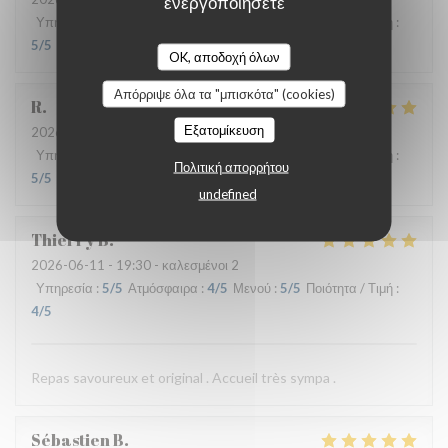
ενεργοποιήσετε
Υπηρεσία
:
5
/5
Ατμόσφαιρα
:
4
/5
Μενού
:
4
/5
Ποιότητα / Τιμή
:
5
/5
OK, αποδοχή όλων
Απόρριψε όλα τα "μπισκότα" (cookies)
R
Εξατομίκευση
2026-06-17
- 13:00 - καλεσμένοι 3
Υπηρεσία
:
4
/5
Ατμόσφαιρα
:
4
/5
Μενού
:
5
/5
Ποιότητα / Τιμή
:
Πολιτική απορρήτου
5
/5
undefined
Thierry
B
2026-06-11
- 19:30 - καλεσμένοι 2
Υπηρεσία
:
5
/5
Ατμόσφαιρα
:
4
/5
Μενού
:
5
/5
Ποιότητα / Τιμή
:
4
/5
Repas savoureux et original . Accueil très sympa .
Sébastien
B