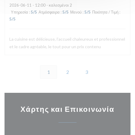
2026-06-11
- 12:00 - καλεσμένοι 2
Υπηρεσία
:
5
/5
Ατμόσφαιρα
:
5
/5
Μενού
:
5
/5
Ποιότητα / Τιμή
:
5
/5
La cuisine est délicieuse, l’accueil chaleureux et professionnel
et le cadre agréable, le tout pour un prix contenu
1
2
3
Χάρτης και Επικοινωνία