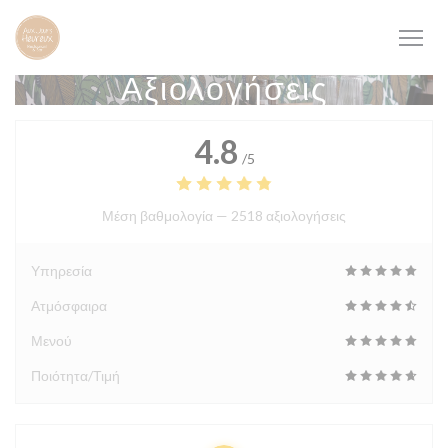
Πίνακας διαχείρισης "Μπισκότων" (Cookies)
Αξιολογήσεις
4.8
/5
Μέση βαθμολογία —
2518 αξιολογήσεις
Υπηρεσία
Ατμόσφαιρα
Μενού
Ποιότητα/Τιμή