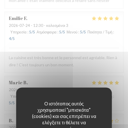
mon amie c était vraiment délicieux à refaire sans hésiter
Emilie
F
2026-07-24
- 12:30 - καλεσμένοι 3
Υπηρεσία
:
5
/5
Ατμόσφαιρα
:
5
/5
Μενού
:
5
/5
Ποιότητα / Τιμή
:
4
/5
La cuisine est très bonne et le personnel est agréable. Rien à
dire ! C'est toujours un bon moment.
Marie
B
2026-07-21
- 19:30 - καλεσμένοι 2
Υπηρεσία
:
5
/5
Ατμόσφαιρα
:
5
/5
Μενού
:
5
/5
Ποιότητα / Τιμή
:
Ο ιστότοπος αυτός
5
/5
χρησιμοποιεί "μπισκότα"
(cookies) και σας επιτρέπει να
B
ελέγξετε τι θέλετε να
2026-07-08
- 20:00 - καλεσμένοι 4