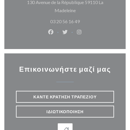
130 Avenue de la République 59110 La
((ανοίγει σε νέο παράθυρο)
Madeleine
03 20 56 16 49
Facebook ((ανοίγει σε νέο παράθυρ
Twitter ((ανοίγει σε νέο παρ
Instagram ((ανοίγει σε
Επικοινωνήστε μαζί μας
ΚΆΝΤΕ ΚΡΆΤΗΣΗ ΤΡΑΠΕΖΙΟΎ
ΙΔΙΩΤΙΚΟΠΟΊΗΣΗ