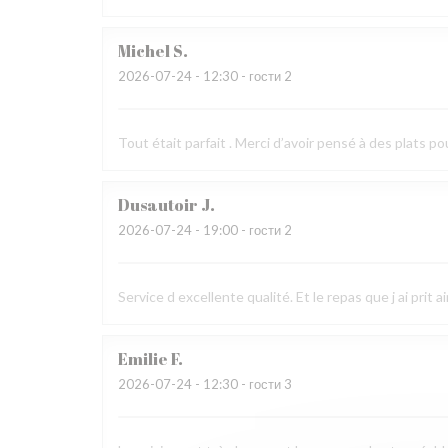
Michel
S
2026-07-24
- 12:30 - гости 2
Tout était parfait . Merci d’avoir pensé à des plats po
Dusautoir
J
2026-07-24
- 19:00 - гости 2
Service d excellente qualité. Et le repas que j ai prit 
Emilie
F
2026-07-24
- 12:30 - гости 3