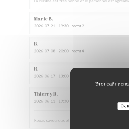
La cuisine est très bonne et le personnel est agréabl
Marie
B
2026-07-21
- 19:30 - гости 2
B
2026-07-08
- 20:00 - гости 4
R
2026-06-17
- 13:00 - гости 3
Этот сайт испо
Thierry
B
2026-06-11
- 19:30 - гости 2
Ок, 
Repas savoureux et original . Accueil très sympa .