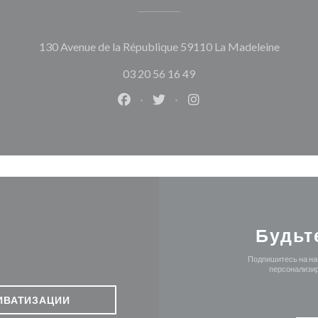
((откры
130 Avenue de la République 59110 La Madeleine
03 20 56 16 49
Facebook ((открывается в новом о
Twitter ((открывается в нов
Instagram ((открывает
Будьт
Подпишитесь на наш
персонализир
ИВАТИЗАЦИИ