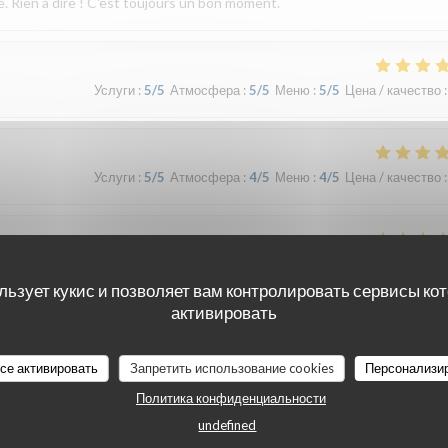
e. Rien à dire ! C'est toujours un bon moment.
Услуги
:
5
/5
Атмосфера
:
5
/5
Меню
:
5
/5
Цена / качество
:
Услуги
:
5
/5
Атмосфера
:
4
/5
Меню
:
4
/5
Цена / качество
:
Услуги
:
4
/5
Атмосфера
:
4
/5
Меню
:
5
/5
Цена / качество
:
льзует кукис и позволяет вам контролировать сервисы ко
активировать
Услуги
:
5
/5
Атмосфера
:
4
/5
Меню
:
5
/5
Цена / качество
:
все активировать
Запретить использование cookies
Персонализи
Политика конфиденциальности
undefined