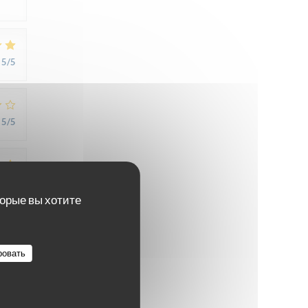
5
/5
5
/5
5
/5
торые вы хотите
4
/5
ровать