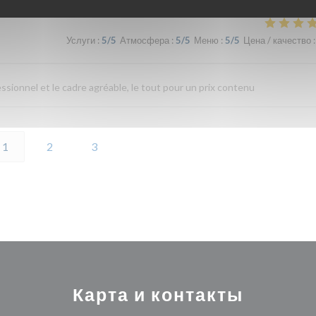
Услуги
:
5
/5
Атмосфера
:
5
/5
Меню
:
5
/5
Цена / качество
:
fessionnel et le cadre agréable, le tout pour un prix contenu
1
2
3
Карта и контакты