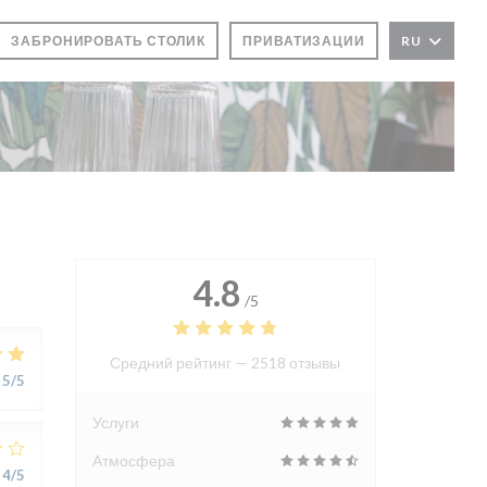
ЗАБРОНИРОВАТЬ СТОЛИК
ПРИВАТИЗАЦИИ
RU
М ОКНЕ))
4.8
/5
Средний рейтинг —
2518 отзывы
5
/5
Услуги
Атмосфера
4
/5