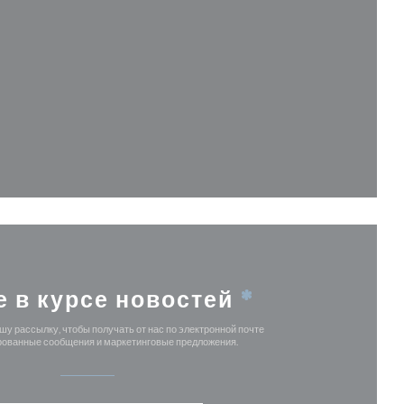
вается в новом окне))
кне))
ом окне))
ся в новом окне))
е в курсе новостей
*
у рассылку, чтобы получать от нас по электронной почте
ованные сообщения и маркетинговые предложения.