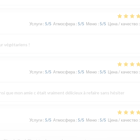
Услуги
:
5
/5
Атмосфера
:
5
/5
Меню
:
5
/5
Цена / качество
:
ur végétariens !
Услуги
:
5
/5
Атмосфера
:
5
/5
Меню
:
5
/5
Цена / качество
:
ainsi que mon amie c était vraiment délicieux à refaire sans hésiter
Услуги
:
5
/5
Атмосфера
:
5
/5
Меню
:
5
/5
Цена / качество
: