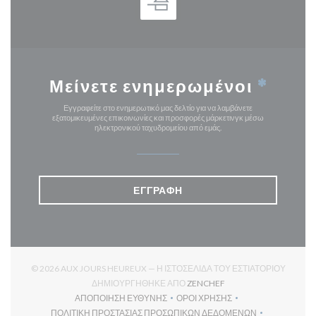
Μείνετε ενημερωμένοι
*
Εγγραφείτε στο ενημερωτικό μας δελτίο για να λαμβάνετε
εξατομικευμένες επικοινωνίες και προσφορές μάρκετινγκ μέσω
ηλεκτρονικού ταχυδρομείου από εμάς.
ΕΓΓΡΑΦΉ
© 2026 AUX JOURS HEUREUX — Η ΙΣΤΟΣΕΛΊΔΑ ΤΟΥ ΕΣΤΙΑΤΟΡΊΟΥ
((ΑΝΟΊΓΕΙ ΣΕ ΝΈΟ ΠΑΡ
ΔΗΜΙΟΥΡΓΉΘΗΚΕ ΑΠΌ
ZENCHEF
ΑΠΟΠΟΊΗΣΗ ΕΥΘΎΝΗΣ
ΌΡΟΙ ΧΡΉΣΗΣ
((ΑΝΟΊΓΕΙ ΣΕ ΝΈΟ ΠΑΡΆΘΥΡΟ))
((ΑΝΟΊΓΕΙ ΣΕ ΝΈΟ ΠΑΡΆΘΥ
ΠΟΛΙΤΙΚΉ ΠΡΟΣΤΑΣΊΑΣ ΠΡΟΣΩΠΙΚΏΝ ΔΕΔΟΜΈΝΩΝ