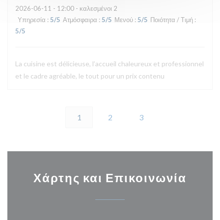
2026-06-11
- 12:00 - καλεσμένοι 2
Υπηρεσία
:
5
/5
Ατμόσφαιρα
:
5
/5
Μενού
:
5
/5
Ποιότητα / Τιμή
:
5
/5
La cuisine est délicieuse, l’accueil chaleureux et professionnel
et le cadre agréable, le tout pour un prix contenu
1
2
3
Χάρτης και Επικοινωνία