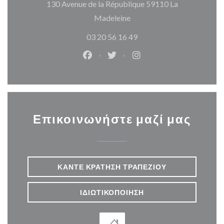
130 Avenue de la République 59110 La
((ανοίγει σε νέο παράθυρο)
Madeleine
03 20 56 16 49
Facebook ((ανοίγει σε νέο παράθυρ
Twitter ((ανοίγει σε νέο παρ
Instagram ((ανοίγει σε
Επικοινωνήστε μαζί μας
ΚΆΝΤΕ ΚΡΆΤΗΣΗ ΤΡΑΠΕΖΙΟΎ
ΙΔΙΩΤΙΚΟΠΟΊΗΣΗ