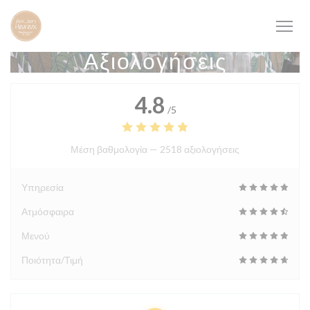
Πίνακας διαχείρισης "Μπισκότων" (Cookies)
Αξιολογήσεις
4.8
/5
Μέση βαθμολογία —
2518 αξιολογήσεις
Υπηρεσία
Ατμόσφαιρα
Μενού
Ποιότητα/Τιμή