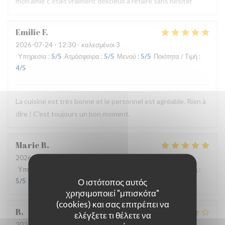
mon amie c était vraiment délicieux à refaire sans hésiter
Emilie
F
2026-07-24
- 12:30 - καλεσμένοι 3
Υπηρεσία
:
5
/5
Ατμόσφαιρα
:
5
/5
Μενού
:
5
/5
Ποιότητα / Τιμή
:
4
/5
La cuisine est très bonne et le personnel est agréable. Rien à
dire ! C'est toujours un bon moment.
Marie
B
2026-07-21
- 19:30 - καλεσμένοι 2
Υπηρεσία
:
5
/5
Ατμόσφαιρα
:
5
/5
Μενού
:
5
/5
Ποιότητα / Τιμή
:
Ο ιστότοπος αυτός
5
/5
χρησιμοποιεί "μπισκότα"
(cookies) και σας επιτρέπει να
B
ελέγξετε τι θέλετε να
2026-07-08
- 20:00 - καλεσμένοι 4