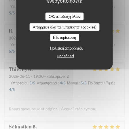
ενεργοποιήσετε
Υπηρεσία
:
5
/5
Ατμόσφαιρα
:
4
/5
Μενού
:
4
/5
Ποιότητα / Τιμή
:
5
/5
OK, αποδοχή όλων
Απόρριψε όλα τα "μπισκότα" (cookies)
R
Εξατομίκευση
2026-06-17
- 13:00 - καλεσμένοι 3
Υπηρεσία
:
4
/5
Ατμόσφαιρα
:
4
/5
Μενού
:
5
/5
Ποιότητα / Τιμή
:
Πολιτική απορρήτου
5
/5
undefined
Thierry
B
2026-06-11
- 19:30 - καλεσμένοι 2
Υπηρεσία
:
5
/5
Ατμόσφαιρα
:
4
/5
Μενού
:
5
/5
Ποιότητα / Τιμή
:
4
/5
Repas savoureux et original . Accueil très sympa .
Sébastien
B