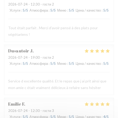
2026-07-24
- 12:30 - гости 2
Услуги
:
5
/5
Атмосфера
:
5
/5
Меню
:
5
/5
Цена / качество
:
5
/5
Tout était parfait . Merci d’avoir pensé à des plats pour
végétariens !
Dusautoir
J
2026-07-24
- 19:00 - гости 2
Услуги
:
5
/5
Атмосфера
:
5
/5
Меню
:
5
/5
Цена / качество
:
5
/5
Service d excellente qualité. Et le repas que j ai prit ainsi que
mon amie c était vraiment délicieux à refaire sans hésiter
Emilie
F
2026-07-24
- 12:30 - гости 3
Услуги
:
5
/5
Атмосфера
:
5
/5
Меню
:
5
/5
Цена / качество
:
4
/5