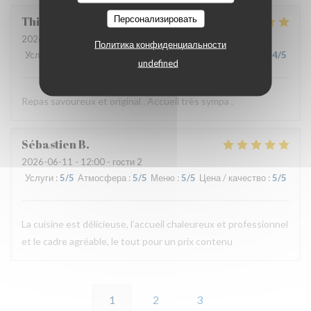
Персонализировать
Thierry
B
2026-06-11
- 19:30 - гости 2
Политика конфиденциальности
Услуги
:
5
/5
Атмосфера
:
4
/5
Меню
:
5
/5
Цена / качество
:
4
/5
undefined
Repas savoureux et original . Accueil très sympa .
Sébastien
B
2026-06-11
- 12:00 - гости 2
Услуги
:
5
/5
Атмосфера
:
5
/5
Меню
:
5
/5
Цена / качество
:
5
/5
La cuisine est délicieuse, l’accueil chaleureux et professionnel
et le cadre agréable, le tout pour un prix contenu
1
2
3