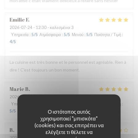
mon amie c était vraiment délicieux à refaire sans hésiter
Emilie
F
2026-07-24
- 12:30 - καλεσμένοι 3
Υπηρεσία
:
5
/5
Ατμόσφαιρα
:
5
/5
Μενού
:
5
/5
Ποιότητα / Τιμή
:
4
/5
La cuisine est très bonne et le personnel est agréable. Rien à
dire ! C'est toujours un bon moment.
Marie
B
2026-07-21
- 19:30 - καλεσμένοι 2
Υπηρεσία
:
5
/5
Ατμόσφαιρα
:
5
/5
Μενού
:
5
/5
Ποιότητα / Τιμή
:
Ο ιστότοπος αυτός
5
/5
χρησιμοποιεί "μπισκότα"
(cookies) και σας επιτρέπει να
B
ελέγξετε τι θέλετε να
2026-07-08
- 20:00 - καλεσμένοι 4