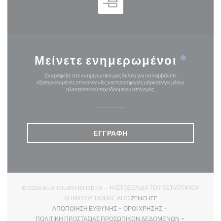
Μείνετε ενημερωμένοι
*
Εγγραφείτε στο ενημερωτικό μας δελτίο για να λαμβάνετε
εξατομικευμένες επικοινωνίες και προσφορές μάρκετινγκ μέσω
ηλεκτρονικού ταχυδρομείου από εμάς.
ΕΓΓΡΑΦΉ
© 2026 AUX JOURS HEUREUX — Η ΙΣΤΟΣΕΛΊΔΑ ΤΟΥ ΕΣΤΙΑΤΟΡΊΟΥ
((ΑΝΟΊΓΕΙ ΣΕ ΝΈΟ ΠΑΡ
ΔΗΜΙΟΥΡΓΉΘΗΚΕ ΑΠΌ
ZENCHEF
ΑΠΟΠΟΊΗΣΗ ΕΥΘΎΝΗΣ
ΌΡΟΙ ΧΡΉΣΗΣ
((ΑΝΟΊΓΕΙ ΣΕ ΝΈΟ ΠΑΡΆΘΥΡΟ))
((ΑΝΟΊΓΕΙ ΣΕ ΝΈΟ ΠΑΡΆΘΥ
ΠΟΛΙΤΙΚΉ ΠΡΟΣΤΑΣΊΑΣ ΠΡΟΣΩΠΙΚΏΝ ΔΕΔΟΜΈΝΩΝ