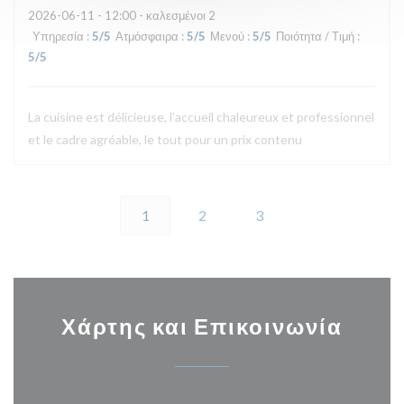
2026-06-11
- 12:00 - καλεσμένοι 2
Υπηρεσία
:
5
/5
Ατμόσφαιρα
:
5
/5
Μενού
:
5
/5
Ποιότητα / Τιμή
:
5
/5
La cuisine est délicieuse, l’accueil chaleureux et professionnel
et le cadre agréable, le tout pour un prix contenu
1
2
3
Χάρτης και Επικοινωνία