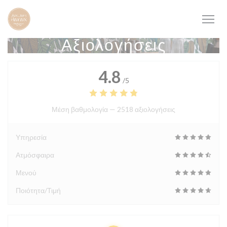
Πίνακας διαχείρισης "Μπισκότων" (Cookies)
Αξιολογήσεις
4.8
/5
Μέση βαθμολογία —
2518 αξιολογήσεις
Υπηρεσία
Ατμόσφαιρα
Μενού
Ποιότητα/Τιμή