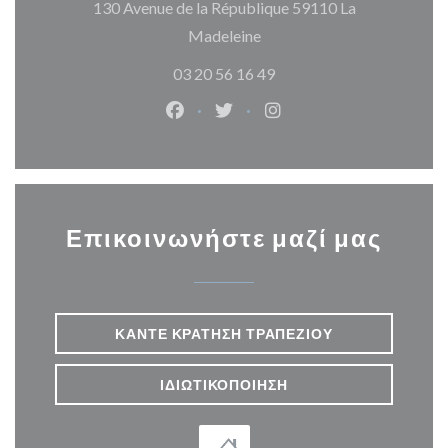
130 Avenue de la République 59110 La
((ανοίγει σε νέο παράθυρο)
Madeleine
03 20 56 16 49
Facebook ((ανοίγει σε νέο παράθυρ
Twitter ((ανοίγει σε νέο παρ
Instagram ((ανοίγει σε
Επικοινωνήστε μαζί μας
ΚΆΝΤΕ ΚΡΆΤΗΣΗ ΤΡΑΠΕΖΙΟΎ
ΙΔΙΩΤΙΚΟΠΟΊΗΣΗ