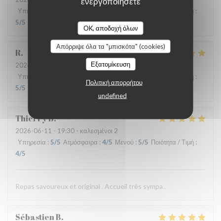
ενεργοποιήσετε
Υπηρεσία
:
5
/5
Ατμόσφαιρα
:
4
/5
Μενού
:
4
/5
Ποιότητα / Τιμή
:
5
/5
OK, αποδοχή όλων
Απόρριψε όλα τα "μπισκότα" (cookies)
R
Εξατομίκευση
2026-06-17
- 13:00 - καλεσμένοι 3
Υπηρεσία
:
4
/5
Ατμόσφαιρα
:
4
/5
Μενού
:
5
/5
Ποιότητα / Τιμή
:
Πολιτική απορρήτου
5
/5
undefined
Thierry
B
2026-06-11
- 19:30 - καλεσμένοι 2
Υπηρεσία
:
5
/5
Ατμόσφαιρα
:
4
/5
Μενού
:
5
/5
Ποιότητα / Τιμή
:
4
/5
Repas savoureux et original . Accueil très sympa .
Sébastien
B