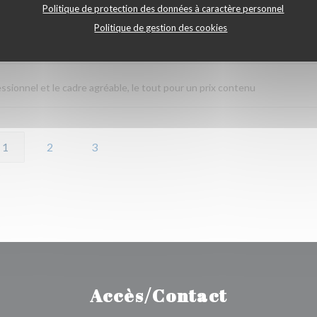
Politique de protection des données à caractère personnel
Politique de gestion des cookies
Service
:
5
/5
Ambiance
:
5
/5
Cuisine
:
5
/5
Qualité / Prix
:
fessionnel et le cadre agréable, le tout pour un prix contenu
1
2
3
Accès/Contact