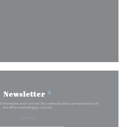
une nouvelle fenêtre))
être))
 fenêtre))
nouvelle fenêtre))
Newsletter
*
e d'information pour recevoir des communications personnalisées et
des offres marketing par courriel.