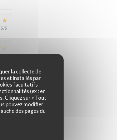
5
/5
5
/5
quer la collecte de
es et installés par
5
/5
okies facultatifs
ctionnalités (ex : en
s. Cliquez sur « Tout
ous pouvez modifier
4
/5
 gauche des pages du