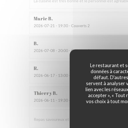
La cuisine est très bonne et le personnel est agréabl
Marie
B
2026-07-21
- 19:30 - Couverts 2
B
2026-07-08
- 20:00 - Couverts 4
Le restaurant et s
R
données à caractèr
2026-06-17
- 13:00 - Couverts 3
défaut. D'autres
servent à analyser v
lien avec les réseau
Thierry
B
accepter », « Tout
2026-06-11
- 19:30 - Couverts 2
vos choix à tout mo
Repas savoureux et original . Accueil très sympa .