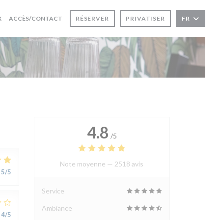
((OUVRE UNE NOUVELLE FENÊTRE))
X
ACCÈS/CONTACT
RÉSERVER
PRIVATISER
FR
4.8
/5
Note moyenne —
2518 avis
5
/5
Service
Ambiance
4
/5