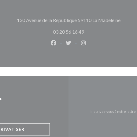
((ouvre 
130 Avenue de la République 59110 La Madeleine
03 20 56 16 49
Facebook ((ouvre une nouvelle fen
Twitter ((ouvre une nouvelle
Instagram ((ouvre une 
r
Inscrivez-vous à notre lettr
PRIVATISER