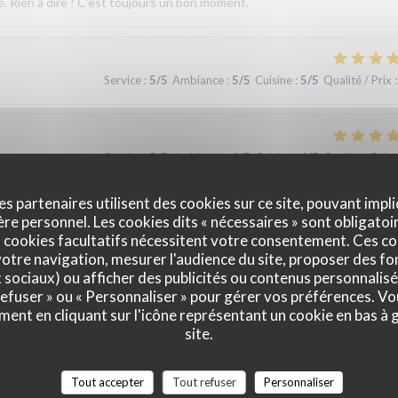
e. Rien à dire ! C'est toujours un bon moment.
Service
:
5
/5
Ambiance
:
5
/5
Cuisine
:
5
/5
Qualité / Prix
:
Service
:
5
/5
Ambiance
:
4
/5
Cuisine
:
4
/5
Qualité / Prix
:
es partenaires utilisent des cookies sur ce site, pouvant impli
e personnel. Les cookies dits « nécessaires » sont obligatoir
Service
:
4
/5
Ambiance
:
4
/5
Cuisine
:
5
/5
Qualité / Prix
:
 cookies facultatifs nécessitent votre consentement. Ces co
otre navigation, mesurer l'audience du site, proposer des fon
x sociaux) ou afficher des publicités ou contenus personnalisé
 refuser » ou « Personnaliser » pour gérer vos préférences. V
Service
:
5
/5
Ambiance
:
4
/5
Cuisine
:
5
/5
Qualité / Prix
:
ment en cliquant sur l'icône représentant un cookie en bas à
site.
Tout accepter
Tout refuser
Personnaliser