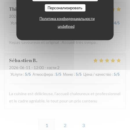
Персонализировать
Thierry
B
2026-06-11
- 19:30 - гости 2
Политика конфиденциальности
Услуги
:
5
/5
Атмосфера
:
4
/5
Меню
:
5
/5
Цена / качество
:
4
/5
undefined
Repas savoureux et original . Accueil très sympa .
Sébastien
B
2026-06-11
- 12:00 - гости 2
Услуги
:
5
/5
Атмосфера
:
5
/5
Меню
:
5
/5
Цена / качество
:
5
/5
La cuisine est délicieuse, l’accueil chaleureux et professionnel
et le cadre agréable, le tout pour un prix contenu
1
2
3