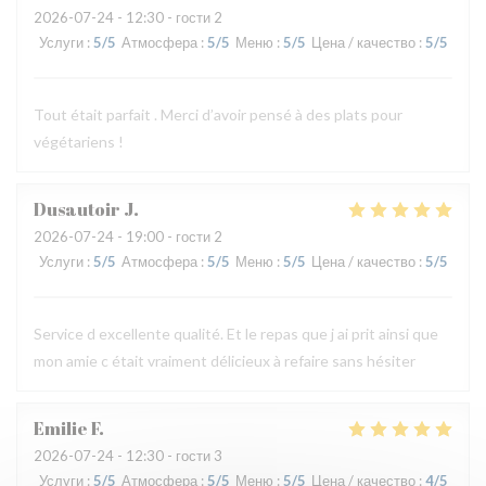
2026-07-24
- 12:30 - гости 2
Услуги
:
5
/5
Атмосфера
:
5
/5
Меню
:
5
/5
Цена / качество
:
5
/5
Tout était parfait . Merci d’avoir pensé à des plats pour
végétariens !
Dusautoir
J
2026-07-24
- 19:00 - гости 2
Услуги
:
5
/5
Атмосфера
:
5
/5
Меню
:
5
/5
Цена / качество
:
5
/5
Service d excellente qualité. Et le repas que j ai prit ainsi que
mon amie c était vraiment délicieux à refaire sans hésiter
Emilie
F
2026-07-24
- 12:30 - гости 3
Услуги
:
5
/5
Атмосфера
:
5
/5
Меню
:
5
/5
Цена / качество
:
4
/5