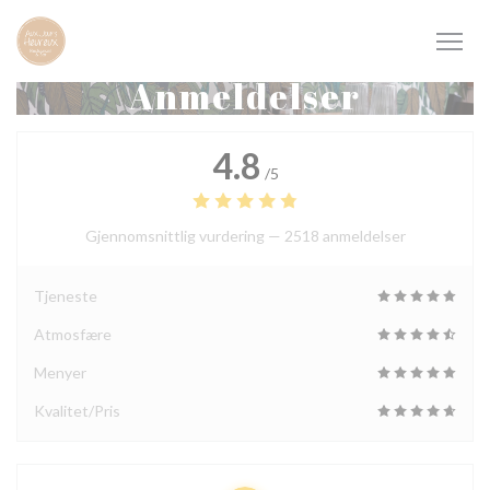
Panel for informasjonskapsler
Anmeldelser
4.8
/5
Gjennomsnittlig vurdering —
2518 anmeldelser
Tjeneste
Atmosfære
Menyer
Kvalitet/Pris