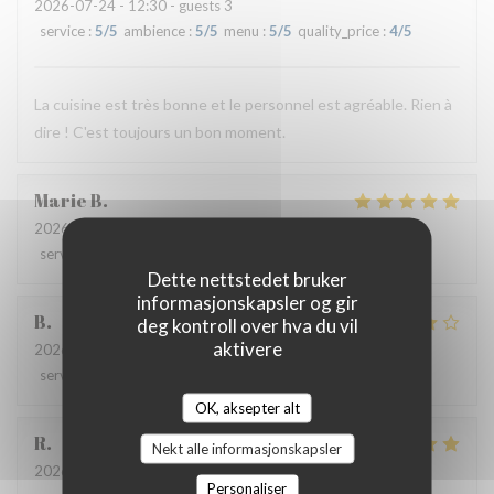
2026-07-24
- 12:30 - guests 3
service
:
5
/5
ambience
:
5
/5
menu
:
5
/5
quality_price
:
4
/5
La cuisine est très bonne et le personnel est agréable. Rien à
dire ! C'est toujours un bon moment.
Marie
B
2026-07-21
- 19:30 - guests 2
service
:
5
/5
ambience
:
5
/5
menu
:
5
/5
quality_price
:
5
/5
Dette nettstedet bruker
informasjonskapsler og gir
B
deg kontroll over hva du vil
aktivere
2026-07-08
- 20:00 - guests 4
service
:
5
/5
ambience
:
4
/5
menu
:
4
/5
quality_price
:
5
/5
OK, aksepter alt
R
Nekt alle informasjonskapsler
2026-06-17
- 13:00 - guests 3
Personaliser