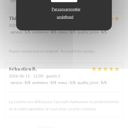
service
:
4
/5
ambience
:
4
/5
menu
:
5
/5
quality_price
:
5
/5
Personvernregler
undefined
Thierry
B
2026-06-11
- 19:30 - guests 2
service
:
5
/5
ambience
:
4
/5
menu
:
5
/5
quality_price
:
4
/5
Repas savoureux et original . Accueil très sympa .
Sébastien
B
2026-06-11
- 12:00 - guests 2
service
:
5
/5
ambience
:
5
/5
menu
:
5
/5
quality_price
:
5
/5
La cuisine est délicieuse, l’accueil chaleureux et professionnel
et le cadre agréable, le tout pour un prix contenu