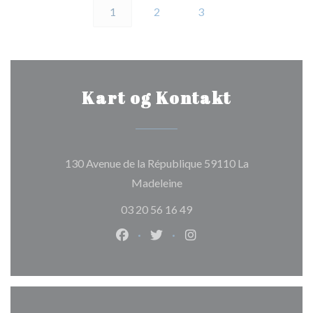
1
2
3
Kart og Kontakt
130 Avenue de la République 59110 La
((åpner i et nytt vindu))
Madeleine
03 20 56 16 49
Facebook ((åpner i et nytt vindu))
Twitter ((åpner i et nytt vindu
Instagram ((åpner i et 