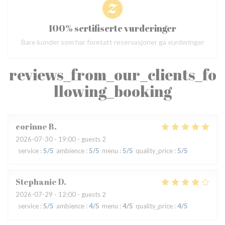
100% sertifiserte vurderinger
Bare kunder som har foretatt reservasjoner ga vurderinger
reviews_from_our_clients_fo
llowing_booking
corinne
B
2026-07-30
- 19:00 - guests 2
service
:
5
/5
ambience
:
5
/5
menu
:
5
/5
quality_price
:
5
/5
Stephanie
D
2026-07-29
- 12:00 - guests 2
service
:
5
/5
ambience
:
4
/5
menu
:
4
/5
quality_price
:
4
/5