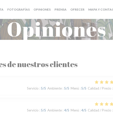
((ABRE EN UNA NU
TA
FOTOGRAFÍAS
OPINIONES
PRENSA
OFRECER
MAPA Y CONTA
Opiniones
es de nuestros clientes
Servicio
:
5
/5
Ambiente
:
5
/5
Menú
:
5
/5
Calidad / Precio
:
Servicio
:
5
/5
Ambiente
:
4
/5
Menú
:
4
/5
Calidad / Precio
: