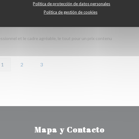
Política de protección de datos personales
Política de gestión de cookies
Servicio
:
5
/5
Ambiente
:
5
/5
Menú
:
5
/5
Calidad / Precio
:
fessionnel et le cadre agréable, le tout pour un prix contenu
1
2
3
Mapa y Contacto