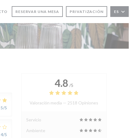
EVA VENTANA))
CTO
RESERVAR UNA MESA
PRIVATIZACIÓN
ES
4.8
/5
Valoración media —
2518 Opiniones
5
/5
Servicio
Ambiente
4
/5