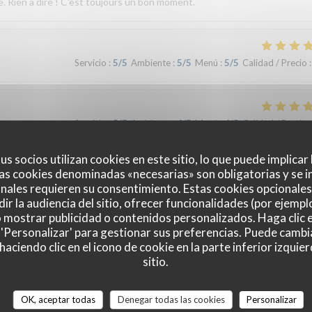
e. Rien à dire ! C'est toujours un bon moment.
Servicio
:
5
/5
Ambiente
:
5
/5
Menú
:
5
/5
Calidad / Precio
:
Servicio
:
5
/5
Ambiente
:
4
/5
Menú
:
4
/5
Calidad / Precio
:
us socios utilizan cookies en este sitio, lo que puede implicar
as cookies denominadas «necesarias» son obligatorias y se i
Servicio
:
4
/5
Ambiente
:
4
/5
Menú
:
5
/5
Calidad / Precio
:
nales requieren su consentimiento. Estas cookies opcionales 
ir la audiencia del sitio, ofrecer funcionalidades (por ejempl
o mostrar publicidad o contenidos personalizados. Haga clic e
 'Personalizar' para gestionar sus preferencias. Puede cambi
Servicio
:
5
/5
Ambiente
:
4
/5
Menú
:
5
/5
Calidad / Precio
:
ciendo clic en el icono de cookie en la parte inferior izquier
sitio.
OK, aceptar todas
Denegar todas las cookies
Personalizar