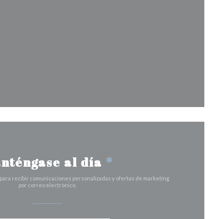
n una nueva ventana))
ana))
ventana))
na nueva ventana))
nténgase al día
*
 para recibir comunicaciones personalizadas y ofertas de marketing
por correo electrónico.