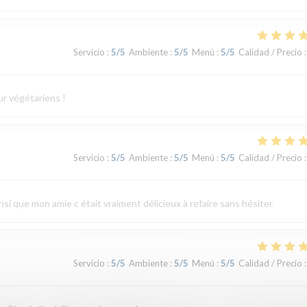
Servicio
:
5
/5
Ambiente
:
5
/5
Menú
:
5
/5
Calidad / Precio
:
ur végétariens !
Servicio
:
5
/5
Ambiente
:
5
/5
Menú
:
5
/5
Calidad / Precio
:
ainsi que mon amie c était vraiment délicieux à refaire sans hésiter
Servicio
:
5
/5
Ambiente
:
5
/5
Menú
:
5
/5
Calidad / Precio
: