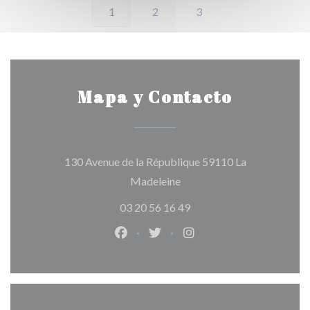
1
2
3
Mapa y Contacto
130 Avenue de la République 59110 La
((abre en una nueva ventana
Madeleine
03 20 56 16 49
Facebook ((abre en una nueva vent
Twitter ((abre en una nueva 
Instagram ((abre en u