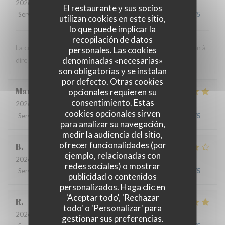
2026-07-24
- 12:30 - Invitados 3
El restaurante y sus socios
Servicio
:
5
/5
Ambiente
:
5
/5
Menú
:
5
/5
Calidad / Precio
:
4
/5
utilizan cookies en este sitio,
lo que puede implicar la
recopilación de datos
La cuisine est très bonne et le personnel est agréable. Rien à
personales. Las cookies
denominadas «necesarias»
dire ! C'est toujours un bon moment.
son obligatorias y se instalan
por defecto. Otras cookies
Marie
B
opcionales requieren su
consentimiento. Estas
2026-07-21
- 19:30 - Invitados 2
cookies opcionales sirven
Servicio
:
5
/5
Ambiente
:
5
/5
Menú
:
5
/5
Calidad / Precio
:
5
/5
para analizar su navegación,
medir la audiencia del sitio,
ofrecer funcionalidades (por
B
ejemplo, relacionadas con
2026-07-08
- 20:00 - Invitados 4
redes sociales) o mostrar
Servicio
:
5
/5
Ambiente
:
4
/5
Menú
:
4
/5
Calidad / Precio
:
5
/5
publicidad o contenidos
personalizados. Haga clic en
'Aceptar todo', 'Rechazar
R
todo' o 'Personalizar' para
2026-06-17
- 13:00 - Invitados 3
gestionar sus preferencias.