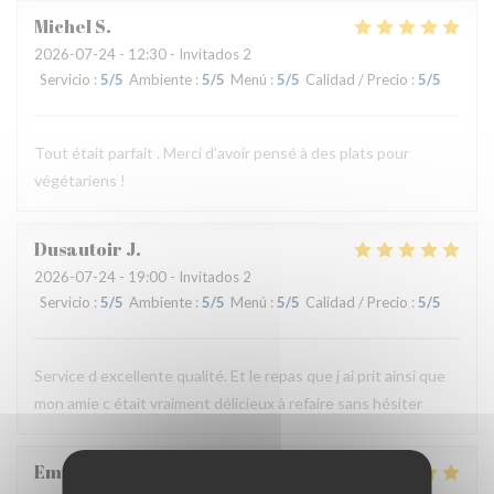
Michel
S
2026-07-24
- 12:30 - Invitados 2
Servicio
:
5
/5
Ambiente
:
5
/5
Menú
:
5
/5
Calidad / Precio
:
5
/5
Tout était parfait . Merci d’avoir pensé à des plats pour
végétariens !
Dusautoir
J
2026-07-24
- 19:00 - Invitados 2
Servicio
:
5
/5
Ambiente
:
5
/5
Menú
:
5
/5
Calidad / Precio
:
5
/5
Service d excellente qualité. Et le repas que j ai prit ainsi que
mon amie c était vraiment délicieux à refaire sans hésiter
Emilie
F