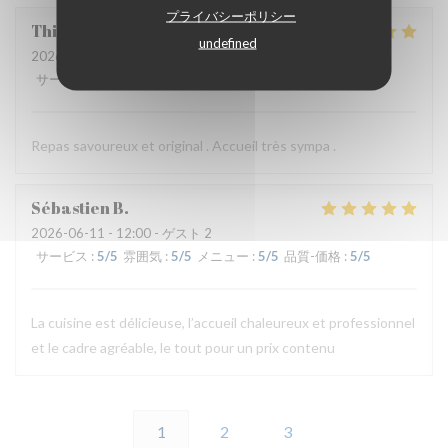
プライバシーポリシー
Thierry
B
undefined
2026-06-11
- 19:30 - ゲスト 2
サービス
:
5
/5
雰囲気
:
4
/5
メニュー
:
5
/5
品質-価格
:
4
/5
Repas savoureux et original . Accueil très sympa .
Sébastien
B
2026-06-11
- 12:00 - ゲスト 2
サービス
:
5
/5
雰囲気
:
5
/5
メニュー
:
5
/5
品質-価格
:
5
/5
La cuisine est délicieuse, l’accueil chaleureux et professionnel
et le cadre agréable, le tout pour un prix contenu
1
2
3