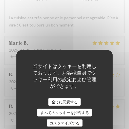
La cuisine est très bonne et le personnel est agréable. Rien à
dire ! C'est toujours un bon moment.
Marie
B
2026-07-21
- 19:30 - ゲスト 2
サービス
:
5
/5
雰囲気
:
5
/5
メニュー
:
5
/5
品質-価格
:
5
/5
当サイトはクッキーを利用し
ております。お客様自身でク
B
ッキー利用の設定および管理
2026-07-08
- 20:00 - ゲスト 4
ができます。
サービス
:
5
/5
雰囲気
:
4
/5
メニュー
:
4
/5
品質-価格
:
5
/5
全てに同意する
R
すべてのクッキーを拒否する
2026-06-17
- 13:00 - ゲスト 3
サービス
:
4
/5
雰囲気
:
4
/5
メニュー
:
5
/5
品質-価格
:
5
/5
カスタマイズする