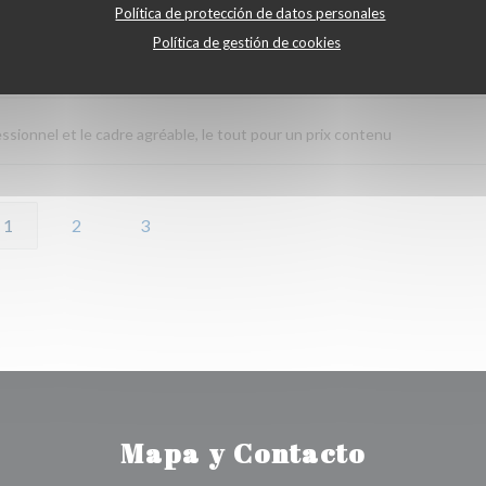
Política de protección de datos personales
Política de gestión de cookies
Servicio
:
5
/5
Ambiente
:
5
/5
Menú
:
5
/5
Calidad / Precio
:
fessionnel et le cadre agréable, le tout pour un prix contenu
1
2
3
Mapa y Contacto