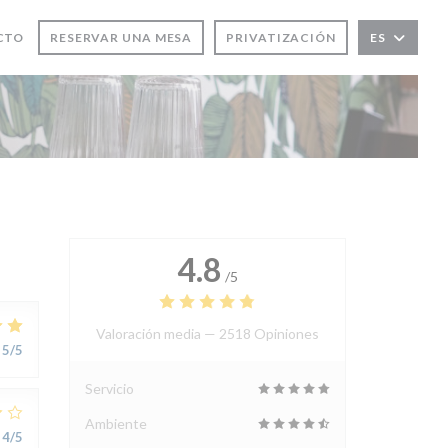
EVA VENTANA))
CTO
RESERVAR UNA MESA
PRIVATIZACIÓN
ES
4.8
/5
Valoración media —
2518 Opiniones
5
/5
Servicio
Ambiente
4
/5