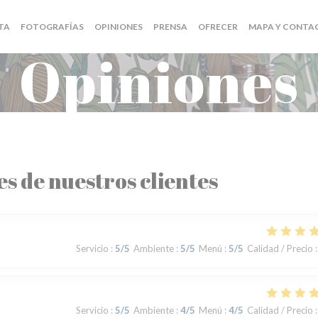
((ABRE EN UNA NU
TA
FOTOGRAFÍAS
OPINIONES
PRENSA
OFRECER
MAPA Y CONTA
Opiniones
es de nuestros clientes
Servicio
:
5
/5
Ambiente
:
5
/5
Menú
:
5
/5
Calidad / Precio
:
Servicio
:
5
/5
Ambiente
:
4
/5
Menú
:
4
/5
Calidad / Precio
: