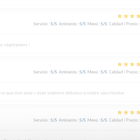
Servicio
:
5
/5
Ambiente
:
5
/5
Menú
:
5
/5
Calidad / Precio
:
ur végétariens !
Servicio
:
5
/5
Ambiente
:
5
/5
Menú
:
5
/5
Calidad / Precio
:
ainsi que mon amie c était vraiment délicieux à refaire sans hésiter
Servicio
:
5
/5
Ambiente
:
5
/5
Menú
:
5
/5
Calidad / Precio
: