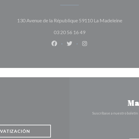
((abre e
130 Avenue de la République 59110 La Madeleine
03 20 56 16 49
Facebook ((abre en una nueva vent
Twitter ((abre en una nueva 
Instagram ((abre en u
Ma
Suscríbase a nuestro boletín
IVATIZACIÓN