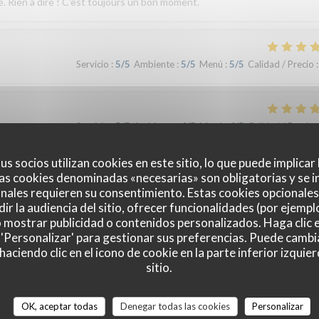
e. Rien à dire ! C'est toujours un bon moment.
Servicio
:
5
/5
Ambiente
:
5
/5
Menú
:
5
/5
Calidad / Precio
:
Servicio
:
5
/5
Ambiente
:
4
/5
Menú
:
4
/5
Calidad / Precio
:
us socios utilizan cookies en este sitio, lo que puede implicar
as cookies denominadas «necesarias» son obligatorias y se i
Servicio
:
4
/5
Ambiente
:
4
/5
Menú
:
5
/5
Calidad / Precio
:
nales requieren su consentimiento. Estas cookies opcionales 
ir la audiencia del sitio, ofrecer funcionalidades (por ejempl
o mostrar publicidad o contenidos personalizados. Haga clic e
 'Personalizar' para gestionar sus preferencias. Puede cambi
Servicio
:
5
/5
Ambiente
:
4
/5
Menú
:
5
/5
Calidad / Precio
:
ciendo clic en el icono de cookie en la parte inferior izquier
sitio.
OK, aceptar todas
Denegar todas las cookies
Personalizar