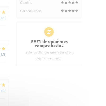
Comida
Calidad/Precio
5
/5
100% de opiniones
comprobadas
Solo los clientes que reservaron
5
/5
dejaron su opinión
4
/5