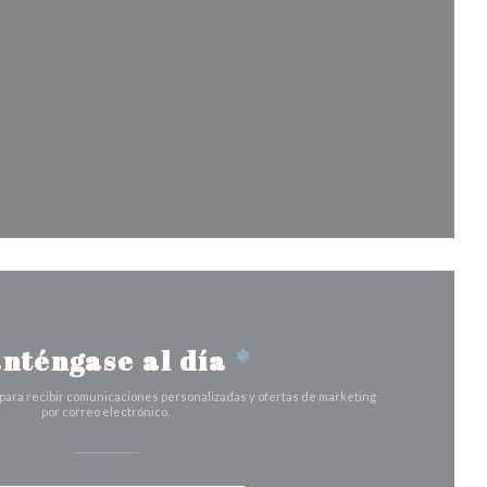
n una nueva ventana))
ana))
ventana))
na nueva ventana))
nténgase al día
*
 para recibir comunicaciones personalizadas y ofertas de marketing
por correo electrónico.