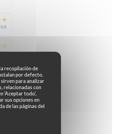
5
/5
5
/5
 la recopilación de
nstalan por defecto.
5
/5
sirven para analizar
o, relacionadas con
n 'Aceptar todo',
ar sus opciones en
4
/5
da de las páginas del