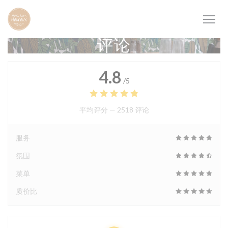
Cookie管理面板
评论
4.8
/5
平均评分 —
2518 评论
服务
氛围
菜单
质价比