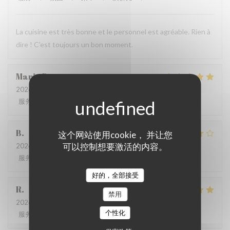
La cuisine est très bonne et le personnel est agréable. Rien à
dire ! C'est toujours un bon moment.
Marie
B
2026-07-21
- 19:30 - 来宾 2
服务
:
5
/5
氛围
:
5
/5
菜单
:
5
/5
质价比
:
5
/5
B
这个网站使用cookie， 并让您
可以控制想要激活的内容。
2026-07-08
- 20:00 - 来宾 4
服务
:
5
/5
氛围
:
4
/5
菜单
:
4
/5
质价比
:
5
/5
好的，全部接受
R
禁用
2026-06-17
- 13:00 - 来宾 3
个性化
服务
:
4
/5
氛围
:
4
/5
菜单
:
5
/5
质价比
:
5
/5