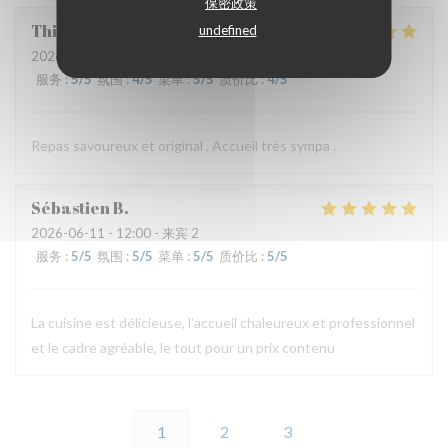
保密政策
Thierry
B
undefined
2026-06-11
- 19:30 - 来宾 2
服务
:
5
/5
氛围
:
4
/5
菜单
:
5
/5
质价比
:
4
/5
Repas savoureux et original . Accueil très sympa .
Sébastien
B
2026-06-11
- 12:00 - 来宾 2
服务
:
5
/5
氛围
:
5
/5
菜单
:
5
/5
质价比
:
5
/5
La cuisine est délicieuse, l’accueil chaleureux et professionnel
et le cadre agréable, le tout pour un prix contenu
1
2
3