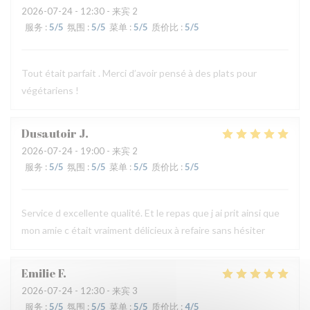
2026-07-24
- 12:30 - 来宾 2
服务
:
5
/5
氛围
:
5
/5
菜单
:
5
/5
质价比
:
5
/5
Tout était parfait . Merci d’avoir pensé à des plats pour
végétariens !
Dusautoir
J
2026-07-24
- 19:00 - 来宾 2
服务
:
5
/5
氛围
:
5
/5
菜单
:
5
/5
质价比
:
5
/5
Service d excellente qualité. Et le repas que j ai prit ainsi que
mon amie c était vraiment délicieux à refaire sans hésiter
Emilie
F
2026-07-24
- 12:30 - 来宾 3
服务
:
5
/5
氛围
:
5
/5
菜单
:
5
/5
质价比
:
4
/5