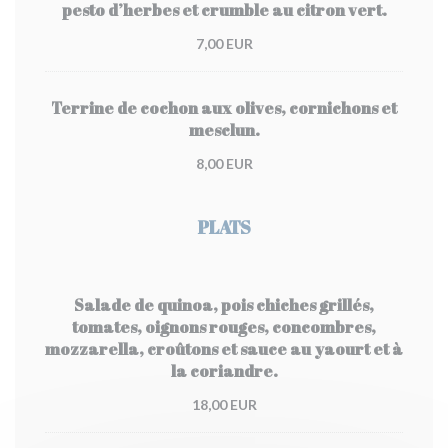
pesto d’herbes et crumble au citron vert.
7,00 EUR
Terrine de cochon aux olives, cornichons et
mesclun.
8,00 EUR
PLATS
Salade de quinoa, pois chiches grillés,
tomates, oignons rouges, concombres,
mozzarella, croûtons et sauce au yaourt et à
la coriandre.
18,00 EUR