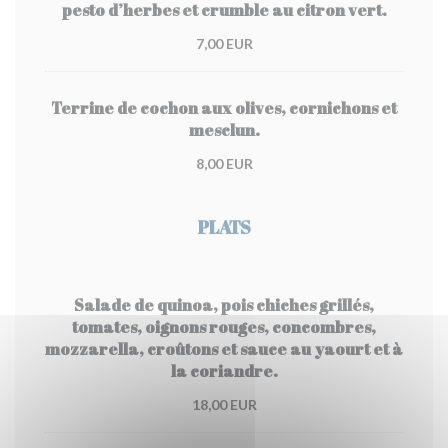
pesto d’herbes et crumble au citron vert.
7,00 EUR
Terrine de cochon aux olives, cornichons et
mesclun.
8,00 EUR
PLATS
Salade de quinoa, pois chiches grillés,
tomates, oignons rouges, concombres,
mozzarella, croûtons et sauce au yaourt et à
la coriandre.
18,00 EUR