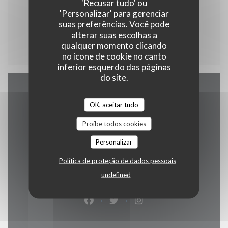
'Recusar tudo' ou
Café / Thé Gourmand : Mignardises de
'Personalizar' para gerenciar
chaque dessert proposé à la carte
suas preferências. Você pode
9,50 EUR
alterar suas escolhas a
qualquer momento clicando
no ícone de cookie no canto
inferior esquerdo das páginas
do site.
Mapa e Contacto
OK, aceitar tudo
Proíbe todos cookies
Personalizar
130 Avenue de la République 59110 La
Política de proteção de dados pessoais
((abre numa nova janela))
Madeleine
undefined
03 20 56 16 49
Facebook ((abre numa nova janela)
Twitter ((abre numa nova jan
Instagram ((abre numa 