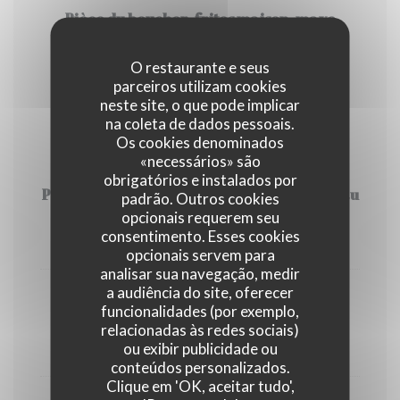
Pièce du boucher, frites maison, mayo
fumée, sauce poivre vert, mesclun
O restaurante e seus
21,00 EUR
parceiros utilizam cookies
neste site, o que pode implicar
na coleta de dados pessoais.
DESSERTS
Os cookies denominados
«necessários» são
obrigatórios e instalados por
Prunes flambées au porto, fromage blanc au
padrão. Outros cookies
mascarpone et à la vanille, granola
opcionais requerem seu
consentimento. Esses cookies
8,00 EUR
opcionais servem para
analisar sua navegação, medir
a audiência do site, oferecer
Mousse au chocolat au lait, éclats de
funcionalidades (por exemplo,
chocolat noir et noisettes torréfiées.
relacionadas às redes sociais)
ou exibir publicidade ou
8,00 EUR
conteúdos personalizados.
Clique em 'OK, aceitar tudo',