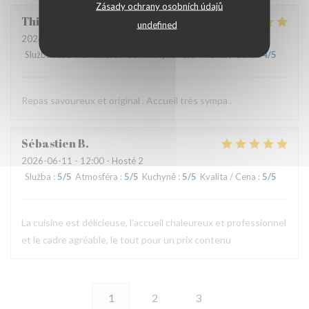
Zásady ochrany osobních údajů
Thierry
B
undefined
2026-06-11
- 19:30 - Hosté 2
Služba
:
5
/5
Atmosféra
:
4
/5
Kuchyně
:
5
/5
Kvalita / Cena
:
4
/5
Repas savoureux et original . Accueil très sympa .
Sébastien
B
2026-06-11
- 12:00 - Hosté 2
Služba
:
5
/5
Atmosféra
:
5
/5
Kuchyně
:
5
/5
Kvalita / Cena
:
5
/5
La cuisine est délicieuse, l’accueil chaleureux et professionnel
et le cadre agréable, le tout pour un prix contenu
1
2
3