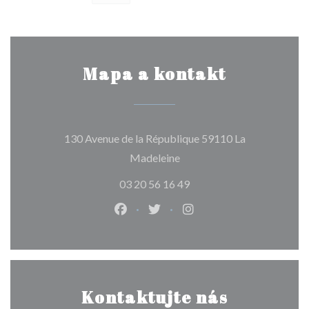
Mapa a kontakt
130 Avenue de la République 59110 La
((otevře se v novém okně))
Madeleine
03 20 56 16 49
Facebook ((otevře se v novém okně
Twitter ((otevře se v novém 
Instagram ((otevře se 
Kontaktujte nás