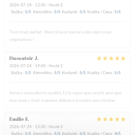
2026-07-24
- 12:30 - Hosté 2
Služba
:
5
/5
Atmosféra
:
5
/5
Kuchyně
:
5
/5
Kvalita / Cena
:
5
/5
Tout était parfait . Merci d’avoir pensé à des plats pour
végétariens !
Dusautoir
J
2026-07-24
- 19:00 - Hosté 2
Služba
:
5
/5
Atmosféra
:
5
/5
Kuchyně
:
5
/5
Kvalita / Cena
:
5
/5
Service d excellente qualité. Et le repas que j ai prit ainsi que
mon amie c était vraiment délicieux à refaire sans hésiter
Emilie
F
2026-07-24
- 12:30 - Hosté 3
Služba
:
5
/5
Atmosféra
:
5
/5
Kuchyně
:
5
/5
Kvalita / Cena
:
4
/5