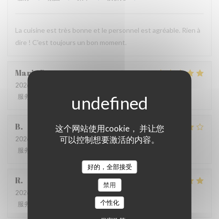
La cuisine est très bonne et le personnel est agréable. Rien à
dire ! C'est toujours un bon moment.
Marie
B
2026-07-21
- 19:30 - 来宾 2
服务
:
5
/5
氛围
:
5
/5
菜单
:
5
/5
质价比
:
5
/5
B
这个网站使用cookie， 并让您
可以控制想要激活的内容。
2026-07-08
- 20:00 - 来宾 4
服务
:
5
/5
氛围
:
4
/5
菜单
:
4
/5
质价比
:
5
/5
好的，全部接受
R
禁用
2026-06-17
- 13:00 - 来宾 3
个性化
服务
:
4
/5
氛围
:
4
/5
菜单
:
5
/5
质价比
:
5
/5