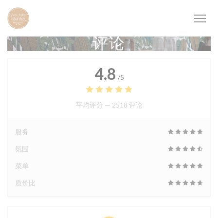
Cookie管理面板
评论
4.8
/5
平均评分 —
2518 评论
服务
氛围
菜单
质价比