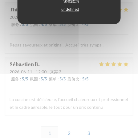
保密政策
Thierry
B
undefined
2026-06-11
- 19:30 - 来宾 2
服务
:
5
/5
氛围
:
4
/5
菜单
:
5
/5
质价比
:
4
/5
Repas savoureux et original . Accueil très sympa .
Sébastien
B
2026-06-11
- 12:00 - 来宾 2
服务
:
5
/5
氛围
:
5
/5
菜单
:
5
/5
质价比
:
5
/5
La cuisine est délicieuse, l’accueil chaleureux et professionnel
et le cadre agréable, le tout pour un prix contenu
1
2
3