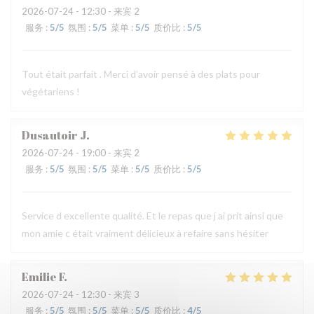
2026-07-24
- 12:30 - 来宾 2
服务
:
5
/5
氛围
:
5
/5
菜单
:
5
/5
质价比
:
5
/5
Tout était parfait . Merci d’avoir pensé à des plats pour
végétariens !
Dusautoir
J
2026-07-24
- 19:00 - 来宾 2
服务
:
5
/5
氛围
:
5
/5
菜单
:
5
/5
质价比
:
5
/5
Service d excellente qualité. Et le repas que j ai prit ainsi que
mon amie c était vraiment délicieux à refaire sans hésiter
Emilie
F
2026-07-24
- 12:30 - 来宾 3
服务
:
5
/5
氛围
:
5
/5
菜单
:
5
/5
质价比
:
4
/5