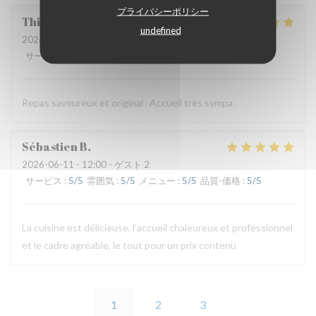
プライバシーポリシー
Thierry
B
undefined
2026-06-11
- 19:30 - ゲスト 2
サービス
:
5
/5
雰囲気
:
4
/5
メニュー
:
5
/5
品質-価格
:
4
/5
Repas savoureux et original . Accueil très sympa .
Sébastien
B
2026-06-11
- 12:00 - ゲスト 2
サービス
:
5
/5
雰囲気
:
5
/5
メニュー
:
5
/5
品質-価格
:
5
/5
La cuisine est délicieuse, l’accueil chaleureux et professionnel
et le cadre agréable, le tout pour un prix contenu
1
2
3