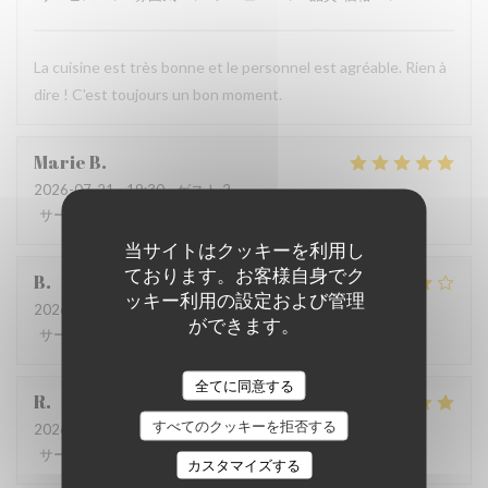
La cuisine est très bonne et le personnel est agréable. Rien à
dire ! C'est toujours un bon moment.
Marie
B
2026-07-21
- 19:30 - ゲスト 2
サービス
:
5
/5
雰囲気
:
5
/5
メニュー
:
5
/5
品質-価格
:
5
/5
当サイトはクッキーを利用し
ております。お客様自身でク
B
ッキー利用の設定および管理
2026-07-08
- 20:00 - ゲスト 4
ができます。
サービス
:
5
/5
雰囲気
:
4
/5
メニュー
:
4
/5
品質-価格
:
5
/5
全てに同意する
R
すべてのクッキーを拒否する
2026-06-17
- 13:00 - ゲスト 3
サービス
:
4
/5
雰囲気
:
4
/5
メニュー
:
5
/5
品質-価格
:
5
/5
カスタマイズする