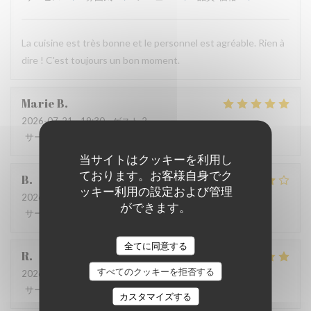
La cuisine est très bonne et le personnel est agréable. Rien à
dire ! C'est toujours un bon moment.
Marie
B
2026-07-21
- 19:30 - ゲスト 2
サービス
:
5
/5
雰囲気
:
5
/5
メニュー
:
5
/5
品質-価格
:
5
/5
当サイトはクッキーを利用し
ております。お客様自身でク
B
ッキー利用の設定および管理
2026-07-08
- 20:00 - ゲスト 4
ができます。
サービス
:
5
/5
雰囲気
:
4
/5
メニュー
:
4
/5
品質-価格
:
5
/5
全てに同意する
R
すべてのクッキーを拒否する
2026-06-17
- 13:00 - ゲスト 3
サービス
:
4
/5
雰囲気
:
4
/5
メニュー
:
5
/5
品質-価格
:
5
/5
カスタマイズする