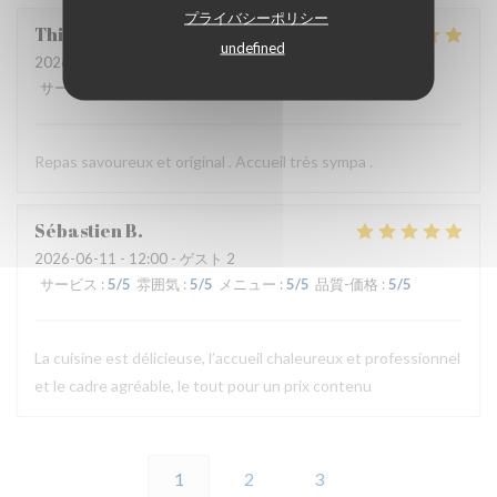
プライバシーポリシー
Thierry
B
undefined
2026-06-11
- 19:30 - ゲスト 2
サービス
:
5
/5
雰囲気
:
4
/5
メニュー
:
5
/5
品質-価格
:
4
/5
Repas savoureux et original . Accueil très sympa .
Sébastien
B
2026-06-11
- 12:00 - ゲスト 2
サービス
:
5
/5
雰囲気
:
5
/5
メニュー
:
5
/5
品質-価格
:
5
/5
La cuisine est délicieuse, l’accueil chaleureux et professionnel
et le cadre agréable, le tout pour un prix contenu
1
2
3