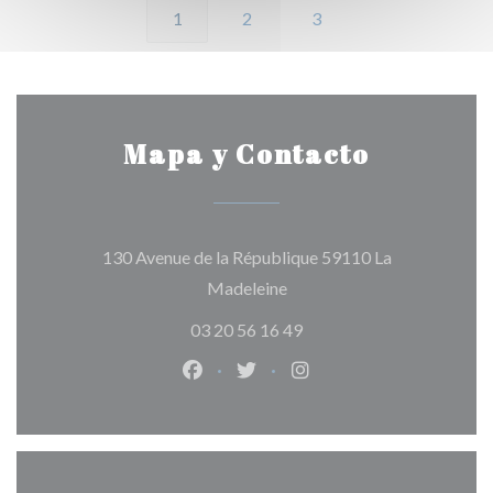
1
2
3
Mapa y Contacto
130 Avenue de la République 59110 La
((abre en una nueva ventana
Madeleine
03 20 56 16 49
Facebook ((abre en una nueva vent
Twitter ((abre en una nueva 
Instagram ((abre en u