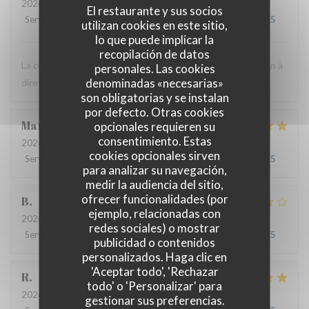
2026-07-24
- 12:30 - Invitados 3
El restaurante y sus socios
Servicio
:
5
/5
Ambiente
:
5
/5
Menú
:
5
/5
Calidad / Precio
:
4
/5
utilizan cookies en este sitio,
lo que puede implicar la
recopilación de datos
La cuisine est très bonne et le personnel est agréable. Rien à
personales. Las cookies
denominadas «necesarias»
dire ! C'est toujours un bon moment.
son obligatorias y se instalan
por defecto. Otras cookies
Marie
B
opcionales requieren su
consentimiento. Estas
2026-07-21
- 19:30 - Invitados 2
cookies opcionales sirven
Servicio
:
5
/5
Ambiente
:
5
/5
Menú
:
5
/5
Calidad / Precio
:
5
/5
para analizar su navegación,
medir la audiencia del sitio,
ofrecer funcionalidades (por
B
ejemplo, relacionadas con
2026-07-08
- 20:00 - Invitados 4
redes sociales) o mostrar
Servicio
:
5
/5
Ambiente
:
4
/5
Menú
:
4
/5
Calidad / Precio
:
5
/5
publicidad o contenidos
personalizados. Haga clic en
'Aceptar todo', 'Rechazar
R
todo' o 'Personalizar' para
2026-06-17
- 13:00 - Invitados 3
gestionar sus preferencias.