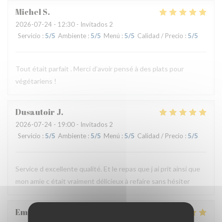
Michel
S
2026-07-24
- 12:30 - Invitados 2
Servicio
:
5
/5
Ambiente
:
5
/5
Menú
:
5
/5
Calidad / Precio
:
5
/5
Tout était parfait . Merci d’avoir pensé à des plats pour
végétariens !
Dusautoir
J
2026-07-24
- 19:00 - Invitados 2
Servicio
:
5
/5
Ambiente
:
5
/5
Menú
:
5
/5
Calidad / Precio
:
5
/5
Service d excellente qualité. Et le repas que j ai prit ainsi que
mon amie c était vraiment délicieux à refaire sans hésiter
Emilie
F