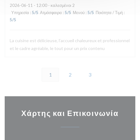
2026-06-11
- 12:00 - καλεσμένοι 2
Υπηρεσία
:
5
/5
Ατμόσφαιρα
:
5
/5
Μενού
:
5
/5
Ποιότητα / Τιμή
:
5
/5
La cuisine est délicieuse, l’accueil chaleureux et professionnel
et le cadre agréable, le tout pour un prix contenu
1
2
3
Χάρτης και Επικοινωνία