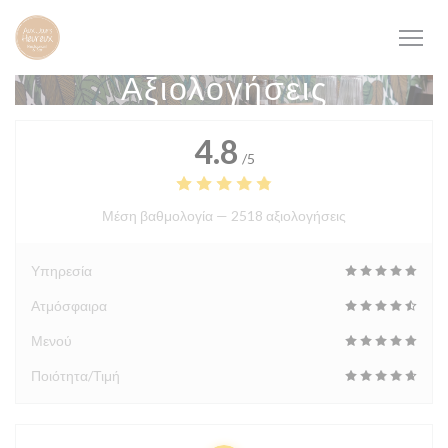
Πίνακας διαχείρισης "Μπισκότων" (Cookies)
Αξιολογήσεις
4.8
/5
Μέση βαθμολογία —
2518 αξιολογήσεις
Υπηρεσία
Ατμόσφαιρα
Μενού
Ποιότητα/Τιμή