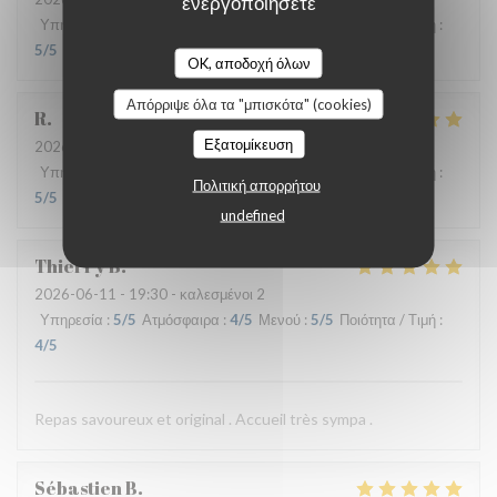
ενεργοποιήσετε
Υπηρεσία
:
5
/5
Ατμόσφαιρα
:
4
/5
Μενού
:
4
/5
Ποιότητα / Τιμή
:
5
/5
OK, αποδοχή όλων
Απόρριψε όλα τα "μπισκότα" (cookies)
R
Εξατομίκευση
2026-06-17
- 13:00 - καλεσμένοι 3
Υπηρεσία
:
4
/5
Ατμόσφαιρα
:
4
/5
Μενού
:
5
/5
Ποιότητα / Τιμή
:
Πολιτική απορρήτου
5
/5
undefined
Thierry
B
2026-06-11
- 19:30 - καλεσμένοι 2
Υπηρεσία
:
5
/5
Ατμόσφαιρα
:
4
/5
Μενού
:
5
/5
Ποιότητα / Τιμή
:
4
/5
Repas savoureux et original . Accueil très sympa .
Sébastien
B