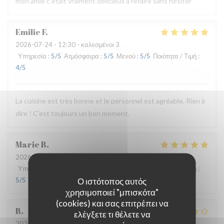
mon amie c était vraiment délicieux à refaire sans hésiter
Emilie
F
2026-07-24
- 12:30 - καλεσμένοι 3
Υπηρεσία
:
5
/5
Ατμόσφαιρα
:
5
/5
Μενού
:
5
/5
Ποιότητα / Τιμή
:
4
/5
La cuisine est très bonne et le personnel est agréable. Rien à
dire ! C'est toujours un bon moment.
Marie
B
2026-07-21
- 19:30 - καλεσμένοι 2
Υπηρεσία
:
5
/5
Ατμόσφαιρα
:
5
/5
Μενού
:
5
/5
Ποιότητα / Τιμή
:
Ο ιστότοπος αυτός
5
/5
χρησιμοποιεί "μπισκότα"
(cookies) και σας επιτρέπει να
B
ελέγξετε τι θέλετε να
2026-07-08
- 20:00 - καλεσμένοι 4