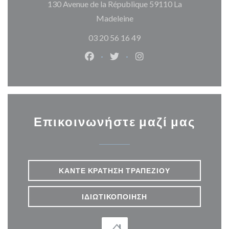
130 Avenue de la République 59110 La
((ανοίγει σε νέο παράθυρο)
Madeleine
03 20 56 16 49
Facebook ((ανοίγει σε νέο παράθυρ
Twitter ((ανοίγει σε νέο παρ
Instagram ((ανοίγει σε
Επικοινωνήστε μαζί μας
ΚΆΝΤΕ ΚΡΆΤΗΣΗ ΤΡΑΠΕΖΙΟΎ
ΙΔΙΩΤΙΚΟΠΟΊΗΣΗ