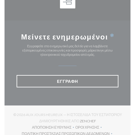
Μείνετε ενημερωμένοι
*
Εγγραφείτε στο ενημερωτικό μας δελτίο για να λαμβάνετε
εξατομικευμένες επικοινωνίες και προσφορές μάρκετινγκ μέσω
ηλεκτρονικού ταχυδρομείου από εμάς.
ΕΓΓΡΑΦΉ
© 2026 AUX JOURS HEUREUX — Η ΙΣΤΟΣΕΛΊΔΑ ΤΟΥ ΕΣΤΙΑΤΟΡΊΟΥ
((ΑΝΟΊΓΕΙ ΣΕ ΝΈΟ ΠΑΡ
ΔΗΜΙΟΥΡΓΉΘΗΚΕ ΑΠΌ
ZENCHEF
ΑΠΟΠΟΊΗΣΗ ΕΥΘΎΝΗΣ
ΌΡΟΙ ΧΡΉΣΗΣ
((ΑΝΟΊΓΕΙ ΣΕ ΝΈΟ ΠΑΡΆΘΥΡΟ))
((ΑΝΟΊΓΕΙ ΣΕ ΝΈΟ ΠΑΡΆΘΥ
ΠΟΛΙΤΙΚΉ ΠΡΟΣΤΑΣΊΑΣ ΠΡΟΣΩΠΙΚΏΝ ΔΕΔΟΜΈΝΩΝ