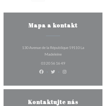
Mapa a kontakt
130 Avenue de la République 59110 La
((otevře se v novém okně))
Madeleine
03 20 56 16 49
Facebook ((otevře se v novém okně
Twitter ((otevře se v novém 
Instagram ((otevře se 
Kontaktujte nás