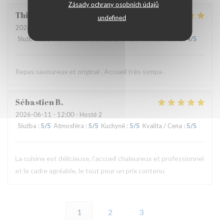
Zásady ochrany osobních údajů
Thierry
B
undefined
2026-06-11
- 19:30 - Hosté 2
Služba
:
5
/5
Atmosféra
:
4
/5
Kuchyně
:
5
/5
Kvalita / Cena
:
4
/5
Repas savoureux et original . Accueil très sympa .
Sébastien
B
2026-06-11
- 12:00 - Hosté 2
Služba
:
5
/5
Atmosféra
:
5
/5
Kuchyně
:
5
/5
Kvalita / Cena
:
5
/5
La cuisine est délicieuse, l’accueil chaleureux et professionnel
et le cadre agréable, le tout pour un prix contenu
1
2
3