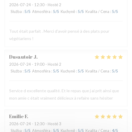
2026-07-24
- 12:30 - Hosté 2
Služba
:
5
/5
Atmosféra
:
5
/5
Kuchyně
:
5
/5
Kvalita / Cena
:
5
/5
Tout était parfait . Merci d’avoir pensé à des plats pour
végétariens !
Dusautoir
J
2026-07-24
- 19:00 - Hosté 2
Služba
:
5
/5
Atmosféra
:
5
/5
Kuchyně
:
5
/5
Kvalita / Cena
:
5
/5
Service d excellente qualité. Et le repas que j ai prit ainsi que
mon amie c était vraiment délicieux à refaire sans hésiter
Emilie
F
2026-07-24
- 12:30 - Hosté 3
Služba
:
5
/5
Atmosféra
:
5
/5
Kuchyně
:
5
/5
Kvalita / Cena
:
4
/5