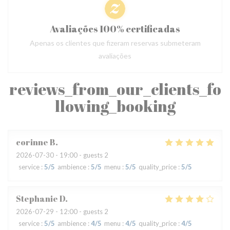
Avaliações 100% certificadas
Apenas os clientes que fizeram reservas submeteram
avaliações
reviews_from_our_clients_fo
llowing_booking
corinne
B
2026-07-30
- 19:00 - guests 2
service
:
5
/5
ambience
:
5
/5
menu
:
5
/5
quality_price
:
5
/5
Stephanie
D
2026-07-29
- 12:00 - guests 2
service
:
5
/5
ambience
:
4
/5
menu
:
4
/5
quality_price
:
4
/5