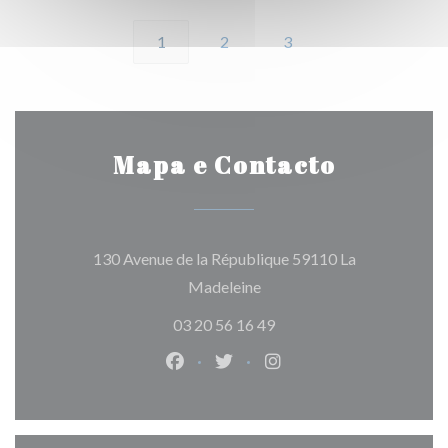
1
2
3
Mapa e Contacto
130 Avenue de la République 59110 La
((abre numa nova janela))
Madeleine
03 20 56 16 49
Facebook ((abre numa nova janela)
Twitter ((abre numa nova jan
Instagram ((abre numa 