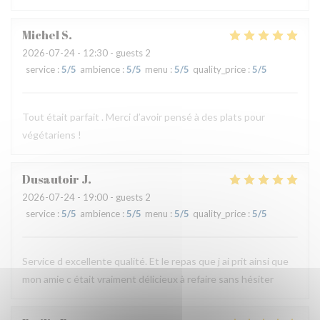
Michel
S
2026-07-24
- 12:30 - guests 2
service
:
5
/5
ambience
:
5
/5
menu
:
5
/5
quality_price
:
5
/5
Tout était parfait . Merci d’avoir pensé à des plats pour
végétariens !
Dusautoir
J
2026-07-24
- 19:00 - guests 2
service
:
5
/5
ambience
:
5
/5
menu
:
5
/5
quality_price
:
5
/5
Service d excellente qualité. Et le repas que j ai prit ainsi que
mon amie c était vraiment délicieux à refaire sans hésiter