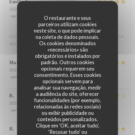
Emilie
F
2026-07-24
- 12:30 - guests 3
service
:
5
/5
ambience
:
5
/5
menu
:
5
/5
quality_price
:
4
/5
O restaurante e seus
parceiros utilizam cookies
neste site, o que pode implicar
La cuisine est très bonne et le personnel est agréable. Rien à
na coleta de dados pessoais.
Os cookies denominados
dire ! C'est toujours un bon moment.
«necessários» são
obrigatórios e instalados por
padrão. Outros cookies
Marie
B
opcionais requerem seu
2026-07-21
- 19:30 - guests 2
consentimento. Esses cookies
service
:
5
/5
ambience
:
5
/5
menu
:
5
/5
quality_price
:
5
/5
opcionais servem para
analisar sua navegação, medir
a audiência do site, oferecer
B
funcionalidades (por exemplo,
2026-07-08
- 20:00 - guests 4
relacionadas às redes sociais)
service
:
5
/5
ambience
:
4
/5
menu
:
4
/5
quality_price
:
5
/5
ou exibir publicidade ou
conteúdos personalizados.
Clique em 'OK, aceitar tudo',
R
'Recusar tudo' ou