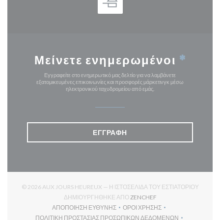
Μείνετε ενημερωμένοι
*
Εγγραφείτε στο ενημερωτικό μας δελτίο για να λαμβάνετε
εξατομικευμένες επικοινωνίες και προσφορές μάρκετινγκ μέσω
ηλεκτρονικού ταχυδρομείου από εμάς.
ΕΓΓΡΑΦΉ
© 2026 AUX JOURS HEUREUX — Η ΙΣΤΟΣΕΛΊΔΑ ΤΟΥ ΕΣΤΙΑΤΟΡΊΟΥ
((ΑΝΟΊΓΕΙ ΣΕ ΝΈΟ ΠΑΡ
ΔΗΜΙΟΥΡΓΉΘΗΚΕ ΑΠΌ
ZENCHEF
ΑΠΟΠΟΊΗΣΗ ΕΥΘΎΝΗΣ
ΌΡΟΙ ΧΡΉΣΗΣ
((ΑΝΟΊΓΕΙ ΣΕ ΝΈΟ ΠΑΡΆΘΥΡΟ))
((ΑΝΟΊΓΕΙ ΣΕ ΝΈΟ ΠΑΡΆΘΥ
ΠΟΛΙΤΙΚΉ ΠΡΟΣΤΑΣΊΑΣ ΠΡΟΣΩΠΙΚΏΝ ΔΕΔΟΜΈΝΩΝ