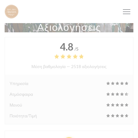
Πίνακας διαχείρισης "Μπισκότων" (Cookies)
Αξιολογήσεις
4.8
/5
Μέση βαθμολογία —
2518 αξιολογήσεις
Υπηρεσία
Ατμόσφαιρα
Μενού
Ποιότητα/Τιμή