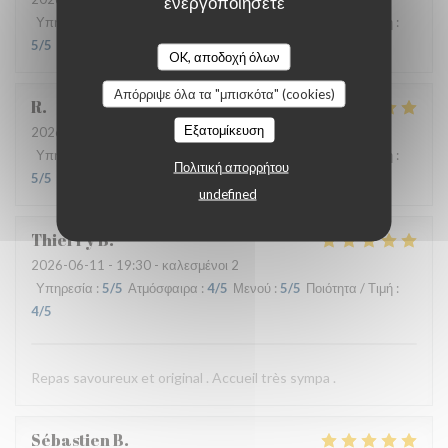
ενεργοποιήσετε
Υπηρεσία
:
5
/5
Ατμόσφαιρα
:
4
/5
Μενού
:
4
/5
Ποιότητα / Τιμή
:
5
/5
OK, αποδοχή όλων
Απόρριψε όλα τα "μπισκότα" (cookies)
R
Εξατομίκευση
2026-06-17
- 13:00 - καλεσμένοι 3
Υπηρεσία
:
4
/5
Ατμόσφαιρα
:
4
/5
Μενού
:
5
/5
Ποιότητα / Τιμή
:
Πολιτική απορρήτου
5
/5
undefined
Thierry
B
2026-06-11
- 19:30 - καλεσμένοι 2
Υπηρεσία
:
5
/5
Ατμόσφαιρα
:
4
/5
Μενού
:
5
/5
Ποιότητα / Τιμή
:
4
/5
Repas savoureux et original . Accueil très sympa .
Sébastien
B