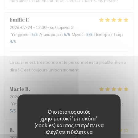
mon amie c était vraiment délicieux à refaire sans hésiter
Emilie
F
2026-07-24
- 12:30 - καλεσμένοι 3
Υπηρεσία
:
5
/5
Ατμόσφαιρα
:
5
/5
Μενού
:
5
/5
Ποιότητα / Τιμή
:
4
/5
La cuisine est très bonne et le personnel est agréable. Rien à
dire ! C'est toujours un bon moment.
Marie
B
2026-07-21
- 19:30 - καλεσμένοι 2
Υπηρεσία
:
5
/5
Ατμόσφαιρα
:
5
/5
Μενού
:
5
/5
Ποιότητα / Τιμή
:
Ο ιστότοπος αυτός
5
/5
χρησιμοποιεί "μπισκότα"
(cookies) και σας επιτρέπει να
B
ελέγξετε τι θέλετε να
2026-07-08
- 20:00 - καλεσμένοι 4