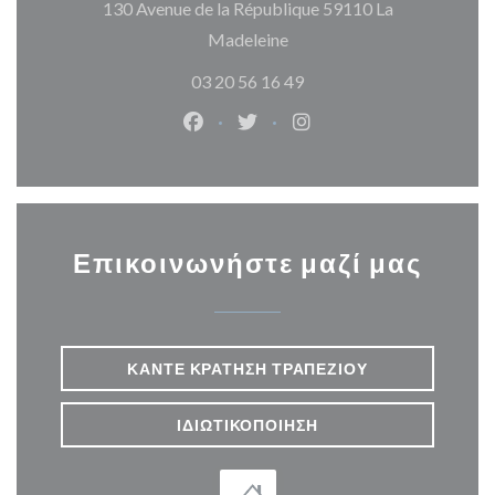
130 Avenue de la République 59110 La
((ανοίγει σε νέο παράθυρο)
Madeleine
03 20 56 16 49
Facebook ((ανοίγει σε νέο παράθυρ
Twitter ((ανοίγει σε νέο παρ
Instagram ((ανοίγει σε
Επικοινωνήστε μαζί μας
ΚΆΝΤΕ ΚΡΆΤΗΣΗ ΤΡΑΠΕΖΙΟΎ
ΙΔΙΩΤΙΚΟΠΟΊΗΣΗ