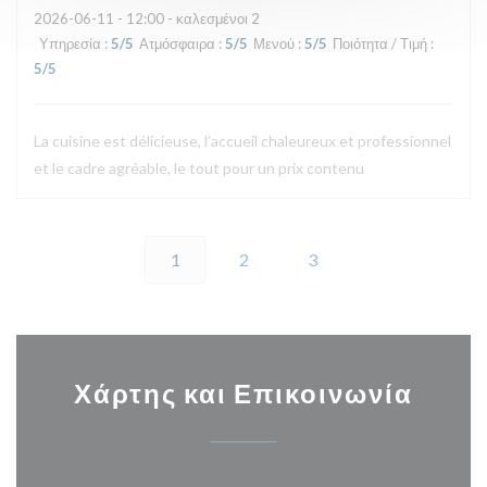
2026-06-11
- 12:00 - καλεσμένοι 2
Υπηρεσία
:
5
/5
Ατμόσφαιρα
:
5
/5
Μενού
:
5
/5
Ποιότητα / Τιμή
:
5
/5
La cuisine est délicieuse, l’accueil chaleureux et professionnel
et le cadre agréable, le tout pour un prix contenu
1
2
3
Χάρτης και Επικοινωνία