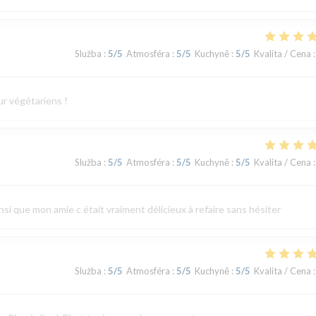
Služba
:
5
/5
Atmosféra
:
5
/5
Kuchyně
:
5
/5
Kvalita / Cena
:
ur végétariens !
Služba
:
5
/5
Atmosféra
:
5
/5
Kuchyně
:
5
/5
Kvalita / Cena
:
ainsi que mon amie c était vraiment délicieux à refaire sans hésiter
Služba
:
5
/5
Atmosféra
:
5
/5
Kuchyně
:
5
/5
Kvalita / Cena
: