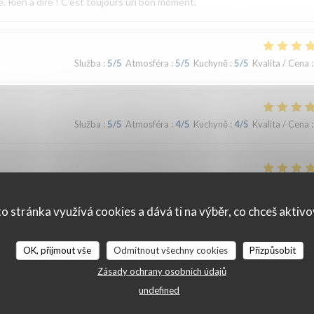
e. Rien à dire ! C'est toujours un bon moment.
Služba
:
5
/5
Atmosféra
:
5
/5
Kuchyně
:
5
/5
Kvalita / Cena
:
Služba
:
5
/5
Atmosféra
:
4
/5
Kuchyně
:
4
/5
Kvalita / Cena
:
Služba
:
4
/5
Atmosféra
:
4
/5
Kuchyně
:
5
/5
Kvalita / Cena
:
o stránka využívá cookies a dává ti na výběr, co chceš aktiv
Služba
:
5
/5
Atmosféra
:
4
/5
Kuchyně
:
5
/5
Kvalita / Cena
:
OK, přijmout vše
Odmítnout všechny cookies
Přizpůsobit
Zásady ochrany osobních údajů
undefined