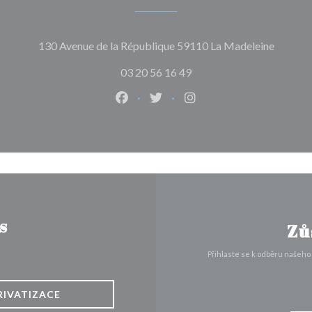
((otevře
130 Avenue de la République 59110 La Madeleine
03 20 56 16 49
Facebook ((otevře se v novém okně
Twitter ((otevře se v novém 
Instagram ((otevře se 
s
Zů
Přihlaste se k odběru našeho
RIVATIZACE