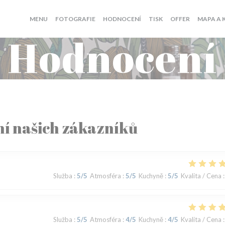
((OTEVŘE S
MENU
FOTOGRAFIE
HODNOCENÍ
TISK
OFFER
MAPA A 
Hodnocení
í našich zákazníků
Služba
:
5
/5
Atmosféra
:
5
/5
Kuchyně
:
5
/5
Kvalita / Cena
:
Služba
:
5
/5
Atmosféra
:
4
/5
Kuchyně
:
4
/5
Kvalita / Cena
: