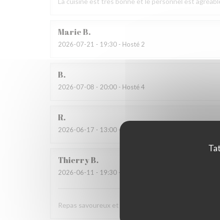
La cuisine est très bonne et le personnel est agréabl
Marie
B
2026-07-21
- 19:30 - Hosté 2
B
2026-07-08
- 20:00 - Hosté 4
R
2026-06-17
- 13:00 - Hosté 3
Tat
Thierry
B
2026-06-11
- 19:30 - Hosté 2
Repas savoureux et original . Accueil très sympa .