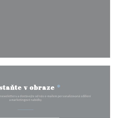
 se v novém okně))
))
okně))
v novém okně))
staňte v obraze
*
 newsletteru a dostávejte od nás e-mailem personalizovaná sdělení
a marketingové nabídky.