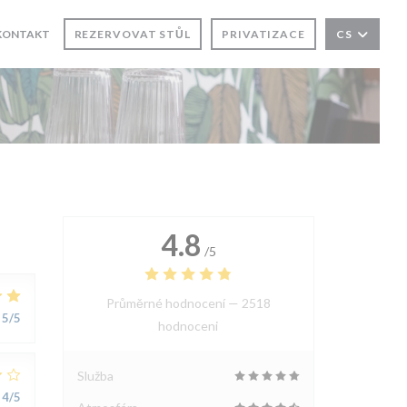
E V NOVÉM OKNĚ))
KONTAKT
REZERVOVAT STŮL
PRIVATIZACE
CS
4.8
/5
Průměrné hodnocení —
2518
5
/5
hodnoceni
Služba
4
/5