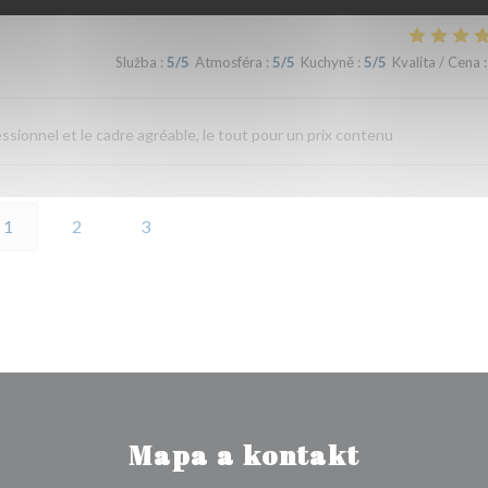
Služba
:
5
/5
Atmosféra
:
5
/5
Kuchyně
:
5
/5
Kvalita / Cena
:
fessionnel et le cadre agréable, le tout pour un prix contenu
1
2
3
Mapa a kontakt